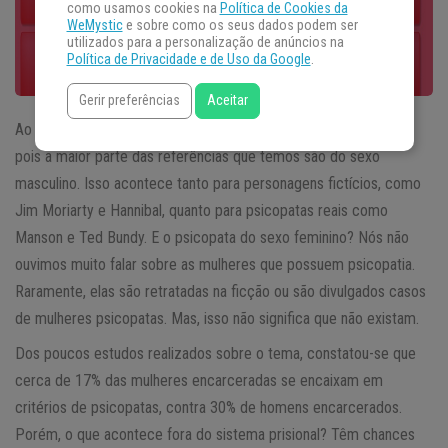
como usamos cookies na
Política de Cookies da
WeMystic
e sobre como os seus dados podem ser
utilizados para a personalização de anúncios na
Política de Privacidade e de Uso da Google
.
Gerir preferências
Aceitar
Ao ouvir o termo
psicopata
, geralmente pensamos em homens,
pois a maior parte das referências que temos são do sexo
masculino. Isso acontece tanto para personagens fictícios, como
Jim Moriarty e Hannibal, quanto para psicopatas reais como
Manson e Ted Bundy. E o psicopata do sexo feminino? Nós não
ouvimos muito falar sobre as mulheres que possuem psicopatia.
Raramente, elas são retratadas na ficção ou são divulgados casos
de mulheres psicopatas. Mas, isso não significa que não existam.
Dos poucos estudos realizados sobre o tema, constatou-se que
cerca de 17% das mulheres encarceradas se encaixam em
critérios de psicopatas, contra 30% de homens encarcerados.
Porém, o que acontece fora do sistema prisional? Têm chances