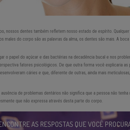
po, nossos dentes também refletem nosso estado de espírito. Qualque
os males do corpo são as palavras da alma, os dentes são mais. A boca 
gar o papel do açúcar e das bactérias na decadência bucal e nos probl
pectiva fatores psicológicos. De que outra forma você explicaria as
esenvolveram cáries e que, diferente de outras, ainda mais meticulosas
a ausência de problemas dentários não significa que a pessoa não tenh
plesmente que não expressa através desta parte do corpo.
ENCONTRE AS RESPOSTAS QUE VOCÊ PROCUR