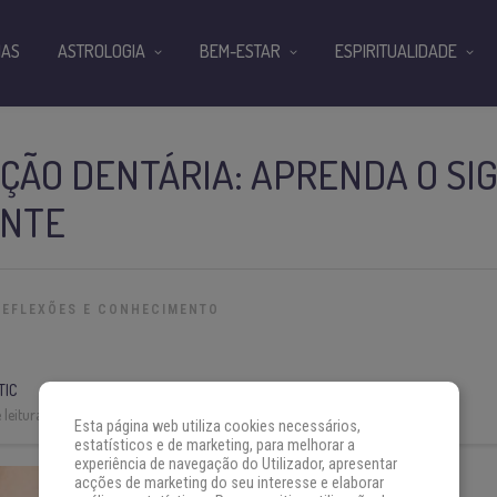
IAS
ASTROLOGIA
BEM-ESTAR
ESPIRITUALIDADE
ÇÃO DENTÁRIA: APRENDA O SI
ENTE
REFLEXÕES E CONHECIMENTO
TIC
leitura:
3 min
Esta página web utiliza cookies necessários,
estatísticos e de marketing, para melhorar a
experiência de navegação do Utilizador, apresentar
acções de marketing do seu interesse e elaborar