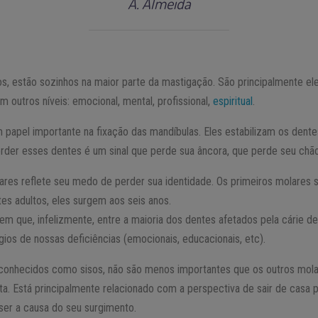
A. Almeida
os, estão sozinhos na maior parte da mastigação. São principalmente el
outros níveis: emocional, mental, profissional,
espiritual
.
apel importante na fixação das mandíbulas. Eles estabilizam os dente
erder esses dentes é um sinal que perde sua âncora, que perde seu chão
ares reflete seu medo de perder sua identidade. Os primeiros molares 
es adultos, eles surgem aos seis anos.
m que, infelizmente, entre a maioria dos dentes afetados pela cárie dent
gios de nossas deficiências (emocionais, educacionais, etc).
 conhecidos como sisos, não são menos importantes que os outros mol
lta. Está principalmente relacionado com a perspectiva de sair de casa p
ser a causa do seu surgimento.