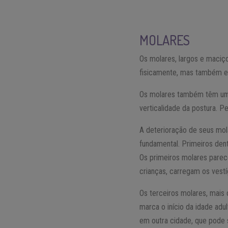
MOLARES
Os molares, largos e maciç
fisicamente, mas também em 
Os molares também têm um p
verticalidade da postura. P
A deterioração de seus mol
fundamental. Primeiros dent
Os primeiros molares parece
crianças, carregam os vestí
Os terceiros molares, mais
marca o início da idade adu
em outra cidade, que pode 