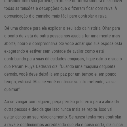
e discutir com sua parceira, expresse de forma sincera e saudável
todas as tensões e decepções que o fizeram ficar com raiva. A
comunicação é o caminho mais fácil para controlar a raiva.
Dê uma chance para ela explicar o seu lado da história. Olhar para
o ponto de vista de outra pessoa nos ajuda a ter uma mente mais
aberta, nobre e compreensiva. Se você achar que sua esposa está
exagerando e estiver sem vontade de avaliar como está
contribuindo para suas dificuldades conjugais, fique calmo e siga o
que Param Pujya Dadashri diz: “Quando uma máquina esquenta
demais, você deve deixá-la em paz por um tempo e, em pouco
tempo, esfriará. Mas se você continuar se intrometendo, vai se
queimar”.
Ao se zangar com alguém, peça perdão pelo erro para a alma da
outra pessoa e decida que isso nunca mais se repita. Isso vai
evitar danos ao seu relacionamento. Se nunca tentarmos controlar
a raiva e continuarmos acreditando que ela é coisa certa, ela nunca