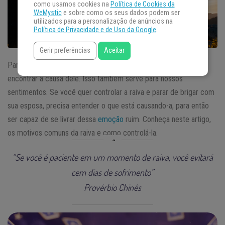
como usamos cookies na
Política de Cookies da
WeMystic
e sobre como os seus dados podem ser
utilizados para a personalização de anúncios na
Política de Privacidade e de Uso da Google
.
Gerir preferências
Aceitar
Para resolver qualquer problema em nossas vidas, precisamos
encontrar a causa dele. Isso também serve para nossos
sentimentos. Se você quer controlar a raiva e parar de brigar com
sua esposa, precisa entender o que está causando-a, para então
ser capaz de se livrar dessa
emoção
ruim. Conheça neste artigo,
os motivos comuns da raiva e como controlá-la.
“Se você é paciente em um momento de raiva, você evitará
cem dias de sofrimento”
Provérbio Chinês