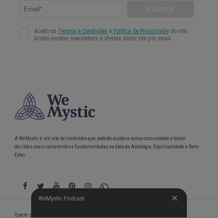
A WeMystic é um site de conteúdos que poderão ajudar a nossa comunidade a tomar
decisões mais conscientes e fundamentadas na área da Astrologia, Espiritualidade e Bem-
Estar.
WeMystic Podcast
WeMystic Podcast
Quem somos
Política de Privacidade
Condições gerais de utilização