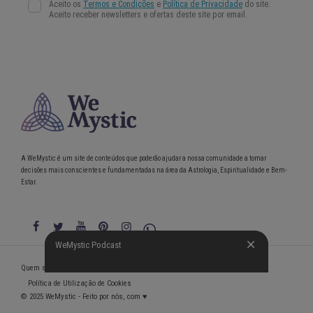
A WeMystic é um site de conteúdos que poderão ajudar a nossa comunidade a tomar
decisões mais conscientes e fundamentadas na área da Astrologia, Espiritualidade e Bem-
Estar.
WeMystic Podcast
WeMystic Podcast
Quem somos
Política de Privacidade
Condições gerais de utilização
Política de Utilização de Cookies
© 2025 WeMystic - Feito por nós, com ♥