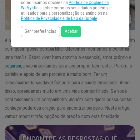
como usamos cookies na
Política de Cookies da
WeMystic
e sobre como os seus dados podem ser
utilizados para a personalização de anúncios na
Política de Privacidade e de Uso da Google
.
Gerir preferências
Aceitar
A maior parte das pessoas busca um companheiro de vida, alguém
com quem possa compartilhar diferentes momentos e construir
uma família. Saber viver bem sozinho é essencial, amor próprio e
segurança
são importantes para seu próprio bem-estar. Porém, o
carinho e apoio de um parceiro é muito bom. Ter um
relacionamento saudável faz bem para a saúde emocional. Além
disso, aprendemos muito em uma vida compartilhada. Se você
está buscando um companheiro, alguém com quem possa contar,
conheça poderosa oração para encontrar parceiro. Neste artigo,
vamos mostrar três opções de oração com esta finalidade.
ENCONTRE AS RESPOSTAS QUE