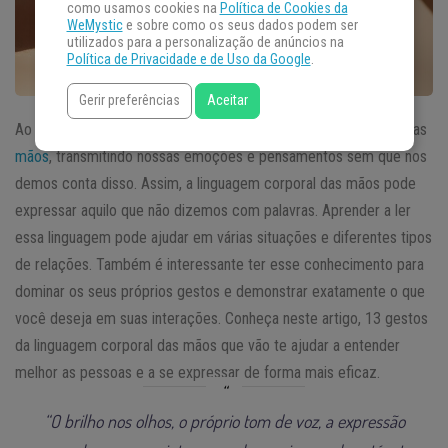
como usamos cookies na
Política de Cookies da
WeMystic
e sobre como os seus dados podem ser
utilizados para a personalização de anúncios na
Política de Privacidade e de Uso da Google
.
Gerir preferências
Aceitar
Ao nos comunicarmos, o cérebro envolve de forma automática as
mãos
, transmitindo nossas emoções e pensamentos sem que nos
demos conta disso. Assim, a linguagem corporal das mãos pode
expressar aquilo que não dizemos com palavras. Aprender a ler
essa linguagem pode ajudar em várias situações e diferentes tipos
de relações. Também é interessante ter esse conhecimento para
dominar os seus próprios gestos e demonstrar exatamente o que
você deseja em suas interações. Conheça neste artigo, 13 gestos
da linguagem corporal das mãos que vão te ajudar a entender
melhor as pessoas e a se expressar de forma mais eficaz.
“O brilho nos olhos, o próprio tom de voz, a expressão