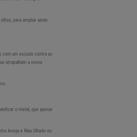
lhos, para ampliar ainda
os com um escudo contra as
que atrapalham a nossa
ivo.
nificar o metal, que apesar
ntra Inveja e Mau Olhado ou