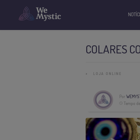
NOTÍC
COLARES C
»
LOJA ONLINE
Por
WEMYS
Tempo de 