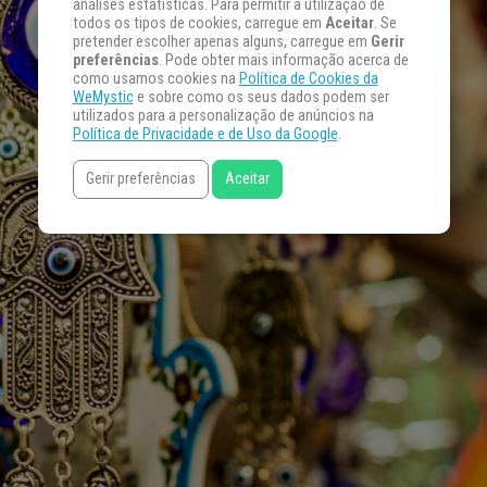
análises estatísticas. Para permitir a utilização de
todos os tipos de cookies, carregue em
Aceitar
. Se
pretender escolher apenas alguns, carregue em
Gerir
preferências
. Pode obter mais informação acerca de
como usamos cookies na
Política de Cookies da
WeMystic
e sobre como os seus dados podem ser
utilizados para a personalização de anúncios na
Política de Privacidade e de Uso da Google
.
Gerir preferências
Aceitar