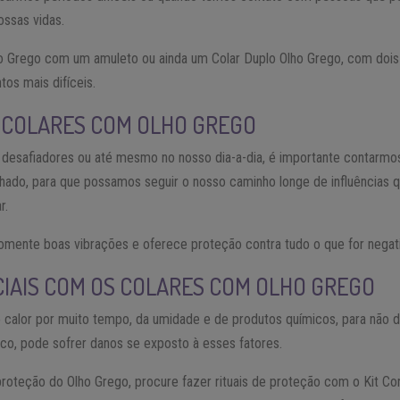
ossas vidas.
o Grego com um amuleto ou ainda um Colar Duplo Olho Grego, com dois o
os mais difíceis.
S COLARES COM OLHO GREGO
 desafiadores ou até mesmo no nosso dia-a-dia, é importante contarm
lhado, para que possamos seguir o nosso caminho longe de influências 
r.
omente boas vibrações e oferece proteção contra tudo o que for negat
IAIS COM OS COLARES COM OLHO GREGO
 calor por muito tempo, da umidade e de produtos químicos, para não da
ico, pode sofrer danos se exposto à esses fatores.
roteção do Olho Grego, procure fazer rituais de proteção com o Kit Co