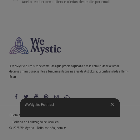
A WeMystic é um site de conteúdos que poderão ajudar a nossa comunidade a tomar
decisões mais conscientes e fundamentadas na área da Astrologia, Espiritualidade e Bem-
Estar.
WeMystic Podcast
WeMystic Podcast
Quem somos
Política de Privacidade
Condições gerais de utilização
Política de Utilização de Cookies
© 2025 WeMystic - Feito por nós, com ♥