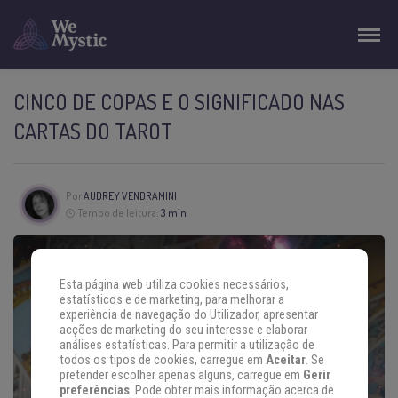
CINCO DE COPAS E O SIGNIFICADO NAS
CARTAS DO TAROT
Por
AUDREY VENDRAMINI
Tempo de leitura:
3 min
Esta página web utiliza cookies necessários,
estatísticos e de marketing, para melhorar a
experiência de navegação do Utilizador, apresentar
acções de marketing do seu interesse e elaborar
análises estatísticas. Para permitir a utilização de
todos os tipos de cookies, carregue em
Aceitar
. Se
pretender escolher apenas alguns, carregue em
Gerir
preferências
. Pode obter mais informação acerca de