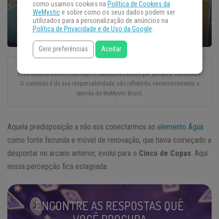
como usamos cookies na
Política de Cookies da
WeMystic
e sobre como os seus dados podem ser
utilizados para a personalização de anúncios na
Política de Privacidade e de Uso da Google
.
Gerir preferências
Aceitar
Esse texto foi escrito com todo o cuidado e carinho por um autor convidado.
O conteúdo é da sua responsabilidade, não refletindo, necessariamente, a
opinião do WeMystic Brasil.
Aquela predisposição a não nos conectarmos ao
elemento Água
como fonte fecunda e móvel de renovação, que havia começado a
despontar no arcano anterior, evolui para o
Cinco de Copas
. Aqui
nossa percepção fica estagnada.
ENCONTRE AS RESPOSTAS QUE