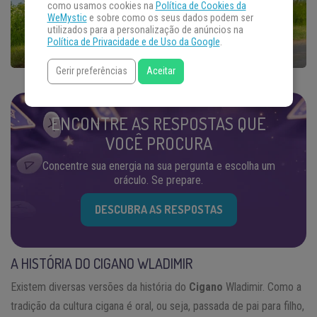
como usamos cookies na
Política de Cookies da
WeMystic
e sobre como os seus dados podem ser
utilizados para a personalização de anúncios na
Política de Privacidade e de Uso da Google
.
Gerir preferências
Aceitar
ENCONTRE AS RESPOSTAS QUE
VOCÊ PROCURA
Concentre sua energia na sua pergunta e escolha um
oráculo. Se prepare.
DESCUBRA AS RESPOSTAS
A HISTÓRIA DO CIGANO WLADIMIR
Existem diversas versões da história do
Cigano
Wladimir. Como a
tradição da cultura cigana é oral, ou seja, passada de pai para filho,