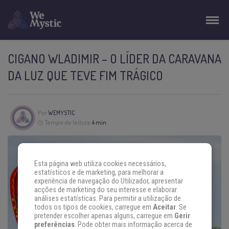
CIGANO WLADIMIR – O LÍDER DA CARAVANA
DA LUZ QUE TEVE FIM TRÁGICO
Por
WEMYSTIC
Tempo de leitura:
4 min
Esta página web utiliza cookies necessários,
estatísticos e de marketing, para melhorar a
experiência de navegação do Utilizador, apresentar
acções de marketing do seu interesse e elaborar
análises estatísticas. Para permitir a utilização de
todos os tipos de cookies, carregue em
Aceitar
. Se
pretender escolher apenas alguns, carregue em
Gerir
preferências
. Pode obter mais informação acerca de