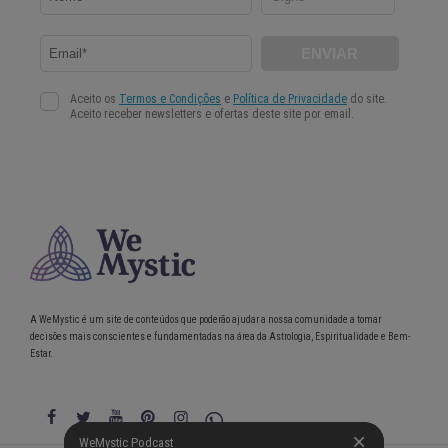
A WeMystic é um site de conteúdos que poderão ajudar a nossa comunidade a tomar
decisões mais conscientes e fundamentadas na área da Astrologia, Espiritualidade e Bem-
Estar.
WeMystic Podcast
WeMystic Podcast