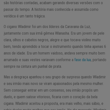
são histórias contadas, acabam gerando diversas versões com o
passar do tempo. A história mais conhecida e assumida como
verídica é um tanto trágica.
O cigano Wladimir foi um dos líderes da Caravana da Luz,
juntamente com sua irmã gêmea Wlanasha. Era um jovem de pele
clara, olhos e cabelos negros, alegre e que tocava violino muito
bem, tendo aprendido a tocar o instrumento quando tinha apenas 6
anos de idade. Era um homem vaidoso, andava sempre muito bem
arrumado e suas vestes variavam conforme a
fase da lua
, portando
sempre na cintura um punhal de prata.
Mas a desgraça apanhou o seu grupo de surpresa quando Wladimir
e seu irmão mais novo se viram apaixonados pela mesmo mulher.
Sem conseguir entrar em um consenso, seu irmão propôs um
duelo, e quem saísse vitorioso, ficaria com o coração da bela
cigana. Wladimir aceitou a proposta, era mais velho, mais sábio, e