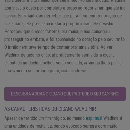
sabia duelar muito melhor que seu irmão. No dia marcado, Wladimir
dominava o duelo por completo e todos ao redor viram que ele iria
ganhar. Entretanto, ao perceber que para ficar com o coração de
sua amada, ele precisaria matar o próprio irmão, ele desistiu.
Percebeu que o amor fraternal era maior, e não conseguiu
prosseguir no embate, e foi apunhalado no coração pelo seu irmão.
O irmão nem teve tempo de comemorar uma vitória. Ao ver
Wladimir deitado no chão, já praticamente sem vida, a cigana
disputada no duelo ajoelhou-se ao seu lado, arrancou-lhe o punhal
e cravou em seu próprio peito, suicidando-se.
DESCUBRA AGORA O CIGANO QUE PROTEGE O SEU CAMINHO!
AS CARACTERÍSTICAS DO CIGANO WLADIMIR
Apesar de ter tido um fim trágico, no mundo
espiritual
Wladimir é
uma entidade de muita luz, sendo evocado sempre com muito