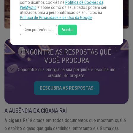
como usamos cookies na
Política de Cookies da
WeMystic
e sobre como os seus dados podem ser
utilizados para a personalização de anúncios na
Política de Privacidade e de Uso da Google
.
Gerir preferências
Aceitar
ENCONTRE AS RESPOSTAS QUE
VOCÊ PROCURA
Concentre sua energia na sua pergunta e escolha um
oráculo. Se prepare.
DESCUBRA AS RESPOSTAS
A AUSÊNCIA DA CIGANA RAÍ
A
cigana
Raí é citada em todos documentos que mostram qual é
o espírito cigano que guia caminhos, entretanto ela é uma das