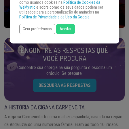
como usamos cookies na
Política de Cookies da
WeMystic
e sobre como os seus dados podem ser
utilizados para a personalização de anúncios na
Política de Privacidade e de Uso da Google
.
Gerir preferências
Aceitar
ENCONTRE AS RESPOSTAS QUE
VOCÊ PROCURA
Concentre sua energia na sua pergunta e escolha um
oráculo. Se prepare.
DESCUBRA AS RESPOSTAS
A HISTÓRIA DA CIGANA CARMENCITA
A
cigana
Carmencita foi uma mulher espanhola, nascida na região
da Andaluzia de uma numerosa família. Eram ao todo 10 irmãos,