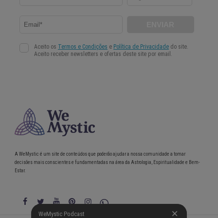
A WeMystic é um site de conteúdos que poderão ajudar a nossa comunidade a tomar
decisões mais conscientes e fundamentadas na área da Astrologia, Espiritualidade e Bem-
Estar.
WeMystic Podcast
WeMystic Podcast