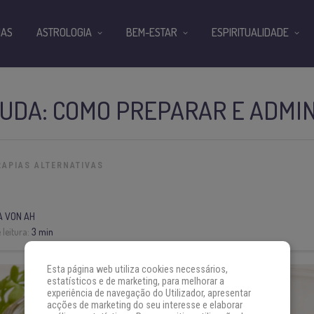
IAS
ASTROLOGIA
BEM-ESTAR
ESPIRITUALIDADE
RUDA: COMO PREPARAR E ADMI
RAPIAS ALTERNATIVAS
A VON AH
leitura:
3 min
Esta página web utiliza cookies necessários,
estatísticos e de marketing, para melhorar a
experiência de navegação do Utilizador, apresentar
acções de marketing do seu interesse e elaborar