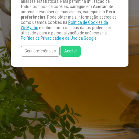
análises estatísticas. Para permitir a utilização de
todos os tipos de cookies, carregue em
Aceitar
. Se
pretender escolher apenas alguns, carregue em
Gerir
preferências
. Pode obter mais informação acerca de
como usamos cookies na
Política de Cookies da
WeMystic
e sobre como os seus dados podem ser
utilizados para a personalização de anúncios na
Política de Privacidade e de Uso da Google
.
Gerir preferências
Aceitar