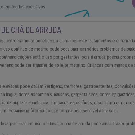
 e conteúdos exclusivos.
DE CHÁ DE ARRUDA
seja extremamente benéfico para uma série de tratamentos e enfermidad
 uso contínuo do mesmo pode ocasionar em sérios problemas de saúde,
 contraindicações está o uso por gestantes, pois a arruda possui proprie
 veneno pode ser transferido ao leite materno. Crianças com menos de
elevadas pode causar vertigens, tremores, gastroenterites, convulsões
na língua, dores abdominais, náuseas, garganta seca, dores epigástricas
ção da pupila e sonolência. Em casos específicos, o consumo em exce
 um mecanismo fototóxico que torna a pele sensível à luz solar.
dosagens mas em uso contínuo, o chá de arruda pode ainda trazer probl