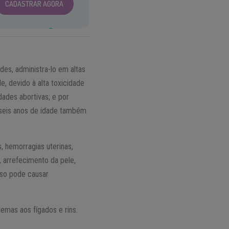
CADASTRAR AGORA
es, administra-lo em altas
 devido à alta toxicidade
dades abortivas; e por
 seis anos de idade também
, hemorragias uterinas,
, arrefecimento da pele,
sso pode causar
emas aos fígados e rins.