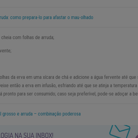
ruda: como prepara-lo para afastar o mau-olhado
cheia com folhas de arruda;
vente;
folhas da erva em uma xícara de chá e adicione a água fervente até que
eixe então a erva em infusão, esfriando até que se atinja a temperatur
rá pronto para ser consumido; caso seja preferível, pode-se adoçar a b
l grosso e arruda – combinação poderosa
OGIA NA SUA INBOX!