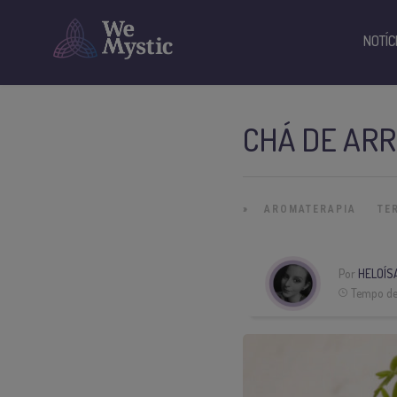
NOTÍC
CHÁ DE AR
»
AROMATERAPIA
TE
Por
HELOÍS
Tempo de 