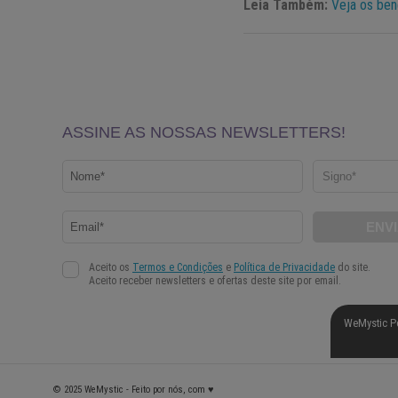
Leia Também:
Veja os ben
WeMystic P
© 2025 WeMystic - Feito por nós, com ♥