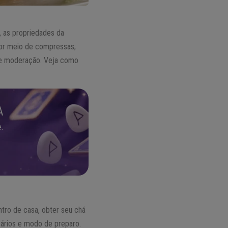
l, as propriedades da
or meio de compressas;
a e moderação. Veja como
A
.
tro de casa, obter seu chá
sários e modo de preparo.