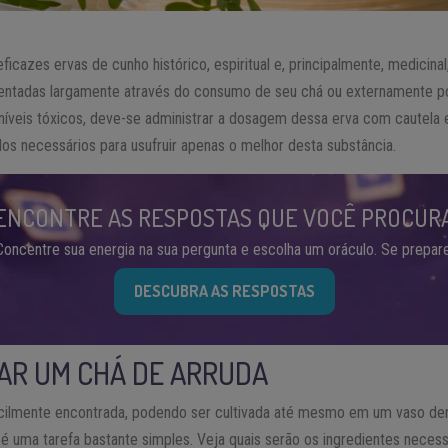
ficazes ervas de cunho histórico, espiritual e, principalmente, medicina
ntadas largamente através do consumo de seu chá ou externamente p
 níveis tóxicos, deve-se administrar a dosagem dessa erva com cautel
dos necessários para usufruir apenas o melhor desta substância.
ENCONTRE AS RESPOSTAS QUE VOCÊ PROCUR
Concentre sua energia na sua pergunta e escolha um oráculo. Se prepare
DESCUBRA AS RESPOSTAS
AR UM CHÁ DE ARRUDA
cilmente encontrada, podendo ser cultivada até mesmo em um vaso den
 é uma tarefa bastante simples. Veja quais serão os ingredientes neces