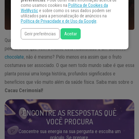
preferências
. Pode obter mais informação acerca de
como usamos cookies na
Política de Cookies da
WeMystic
e sobre como os seus dados podem ser
utilizados para a personalização de anúncios na
Política de Privacidade e de Uso da Google
.
Gerir preferências
Aceitar
Quando a gente fala sobre
cacau,
é quase certo que o primeiro
pensamento que vem à mente está relacionado a um delicioso
chocolate
, não é mesmo? Pelo menos era assim que o fruto
costumava ser associado. O que nem todo mundo sabe é que essa
planta possui uma longa história, profundos significados e
benefícios que vão muito além da saúde física. Saiba mais sobre o
Cacau Cerimonial!
ENCONTRE AS RESPOSTAS QUE
VOCÊ PROCURA
Concentre sua energia na sua pergunta e escolha um
oráculo. Se prepare.