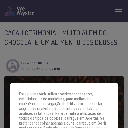
CACAU CERIMONIAL: MUITO ALÉM DO
CHOCOLATE, UM ALIMENTO DOS DEUSES
Por
WEMYSTIC BRASIL
Tempo de leitura:
5 min
Esta página web utiliza cookies necessários,
estatísticos e de marketing, para melhorar a
experiência de navegação do Utilizador, apresentar
acções de marketing do seu interesse e elaborar
análises estatísticas. Para permitir a utilização de
todos os tipos de cookies, carregue em
Aceitar
. Se
pretender escolher apenas alguns, carregue em
Gerir