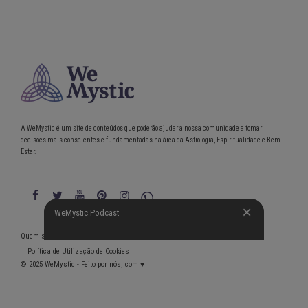
A WeMystic é um site de conteúdos que poderão ajudar a nossa comunidade a tomar
decisões mais conscientes e fundamentadas na área da Astrologia, Espiritualidade e Bem-
Estar.
WeMystic Podcast
WeMystic Podcast
Quem somos
Política de Privacidade
Condições gerais de utilização
Política de Utilização de Cookies
© 2025 WeMystic - Feito por nós, com ♥