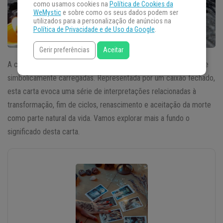
como usamos cookies na
Política de Cookies da
WeMystic
e sobre como os seus dados podem ser
utilizados para a personalização de anúncios na
Política de Privacidade e de Uso da Google
.
Gerir preferências
Aceitar
A carta do Caixão no Baralho Cigano é uma das mais profundas e
simbolicamente carregadas. Representada por um caixão fechado,
esta carta evoca uma série de interpretações relacionadas à
transformação, fim de ciclos, renascimento e aceitação da morte
como parte natural da vida. Vamos explorar mais a fundo o
significado desta carta.