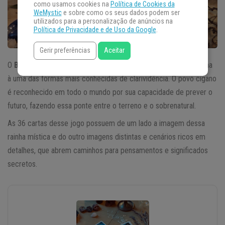
como usamos cookies na
Política de Cookies da
WeMystic
e sobre como os seus dados podem ser
utilizados para a personalização de anúncios na
Política de Privacidade e de Uso da Google
.
Gerir preferências
Aceitar
O
Baralho Cigano Sara Kali
une o poder dessa padroeira cigana
à uma das formas mais conhecidas de clarividência. O povo cigano
é reconhecido em todo o mundo por sua capacidade de prever o
futuro, fazendo essa ponte entre o terreno e o sobrenatural.
As 36 cartas desse jogo possuem de um lado a imagem dessa
rainha mística e do outro imagens distintas e cenários ricos em
detalhes, que abrem caminhos para pensamentos e significados
secretos.