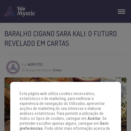
BARALHO CIGANO SARA KALI: O FUTURO
REVELADO EM CARTAS
Por
WEMYSTIC
Tempo de leitura:
3 min
Esta página web utiliza cookies necessários,
estatísticos e de marketing, para melhorar a
experiência de navegação do Utilizador, apresentar
acções de marketing do seu interesse e elaborar
análises estatísticas. Para permitir a utilização de
todos os tipos de cookies, carregue em
Aceitar
. Se
pretender escolher apenas alguns, carregue em
Gerir
preferências
. Pode obter mais informação acerca de