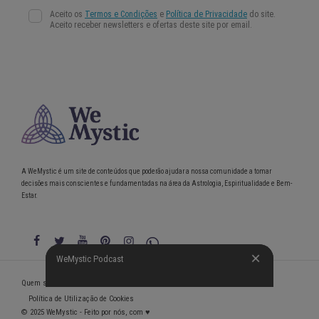
A WeMystic é um site de conteúdos que poderão ajudar a nossa comunidade a tomar
decisões mais conscientes e fundamentadas na área da Astrologia, Espiritualidade e Bem-
Estar.
WeMystic Podcast
WeMystic Podcast
Quem somos
Política de Privacidade
Condições gerais de utilização
Política de Utilização de Cookies
© 2025 WeMystic - Feito por nós, com ♥