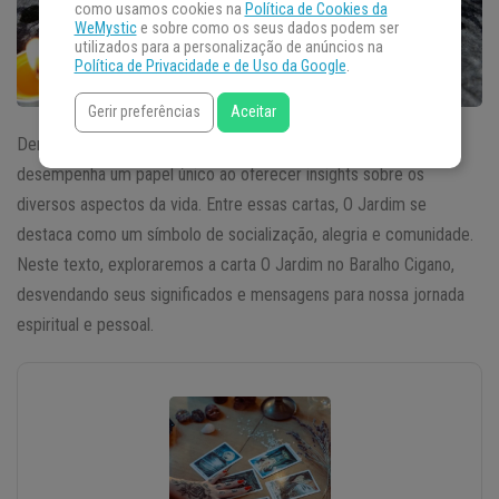
como usamos cookies na
Política de Cookies da
WeMystic
e sobre como os seus dados podem ser
utilizados para a personalização de anúncios na
Política de Privacidade e de Uso da Google
.
Gerir preferências
Aceitar
Dentro do intrigante universo do Baralho Cigano, cada carta
desempenha um papel único ao oferecer insights sobre os
diversos aspectos da vida. Entre essas cartas, O Jardim se
destaca como um símbolo de socialização, alegria e comunidade.
Neste texto, exploraremos a carta O Jardim no Baralho Cigano,
desvendando seus significados e mensagens para nossa jornada
espiritual e pessoal.