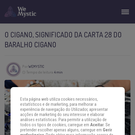
O CIGANO, SIGNIFICADO DA CARTA 28 DO
BARALHO CIGANO
Por
WEMYSTIC
Tempo de leitura:
4 min
Esta página web utiliza cookies necessários,
estatísticos e de marketing, para melhorar a
experiência de navegação do Utilizador, apresentar
acções de marketing do seu interesse e elaborar
análises estatísticas. Para permitir a utilização de
todos os tipos de cookies, carregue em
Aceitar
. Se
pretender escolher apenas alguns, carregue em
Gerir