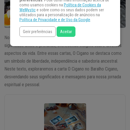
preferências
. Pode obter mais informação acerca de
como usamos cookies na
Política de Cookies da
WeMystic
e sobre como os seus dados podem ser
utilizados para a personalização de anúncios na
Política de Privacidade e de Uso da Google
.
Gerir preferências
Aceitar
No intrigante mundo do Baralho Cigano, cada carta detém um
significado único e profundo, oferecendo insights sobre diversos
aspectos da vida. Entre essas cartas, O Cigano se destaca como
um símbolo de liberdade, independência e sabedoria ancestral.
Neste texto, exploraremos a carta O Cigano no Baralho Cigano,
desvendando seus significados e mensagens para nossa jornada
espiritual e pessoal.