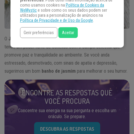
preferências
. Pode obter mais informação acerca de
como usamos cookies na
Política de Cookies da
WeMystic
e sobre como os seus dados podem ser
utilizados para a personalização de anúncios na
Política de Privacidade e de Uso da Google
.
Gerir preferências
Aceitar
O
Jasmim
é conhecido por muitos como o perfume dos anjos,
tendo um poder forte de conexão com o campo celestial que
promove paz e tranquilidade ao ambiente. Se você anda
estressado, desmotivado, com sinais de apatia e depressão,
sugerimos um bom
banho de jasmim
para melhorar o seu humor.
ENCONTRE AS RESPOSTAS QUE
VOCÊ PROCURA
Concentre sua energia na sua pergunta e escolha um
oráculo. Se prepare.
DESCUBRA AS RESPOSTAS