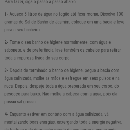
Para fazer, siga o passo a passo abaixo:
1-
Aqueça 5 litros de água no fogão até ficar morna. Dissolva 100
gramas do Sal de Banho de Jasmim, coloque em uma bacia e leve
para o seu banheiro.
2-
Tome o seu banho de higiene normalmente, com água e
sabonete, e de preferência, lave também os cabelos para retirar
toda a impureza física do seu corpo.
3-
Depois de terminado o banho de higiene, pegue a bacia com
água salinizada, molhe as mãos e esfregue em seus pulsos e na
nuca. Depois, despeje toda a água preparada em seu corpo, do
pescoço para baixo. Não molhe a cabeça com a água, pois ela
possui sal grosso.
4-
Enquanto estiver em contato com a água salinizada, vá
mentalizando boas energias, enxergando toda a energia negativa,
da tristeza e da depressão saindo do seu corpo e escorrendo