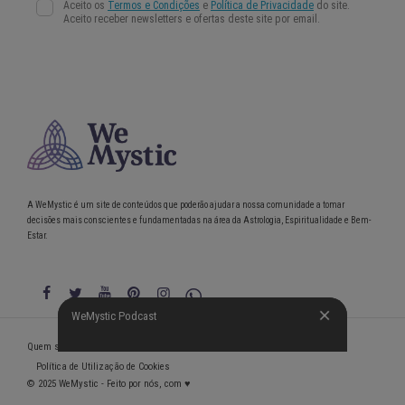
A WeMystic é um site de conteúdos que poderão ajudar a nossa comunidade a tomar
decisões mais conscientes e fundamentadas na área da Astrologia, Espiritualidade e Bem-
Estar.
WeMystic Podcast
WeMystic Podcast
Quem somos
Política de Privacidade
Condições gerais de utilização
Política de Utilização de Cookies
© 2025 WeMystic - Feito por nós, com ♥