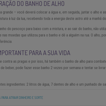
RAÇÃO DO BANHO DE ALHO
a grande – você deverá colocar a água e, em seguida, juntar o alho e 
istura à luz da lua, recebendo toda a energia deste astro até a manhã do
nho do pescoço para baixo com a mistura, e ao sair do banho, não utiliz
e nas moedas que utilizou para o banho e dê a alguém na rua. O alho, p
ferência.
PORTANTE PARA A SUA VIDA
nte contra as pragas e por isso, há também o banho de alho para combat
 de beber, pode fazer esse banho 2 vezes por semana e tentar se livrar
ntes ingredientes: 2 litros de água, 7 dentes de alho e um punhado de sal
 PARA ATRAIR DINHEIRO E SORTE