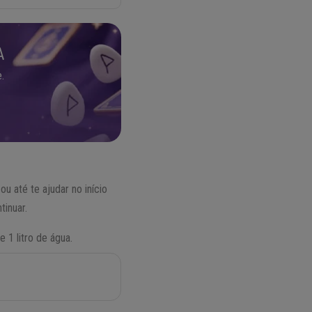
A
.
u até te ajudar no início
tinuar.
e 1 litro de água.