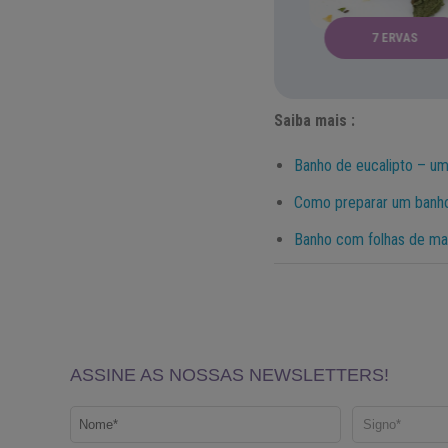
ALECRIM
ANO NOVO
7 ERVAS
Saiba mais :
Banho de eucalipto – uma
Como preparar um banho
Banho com folhas de ma