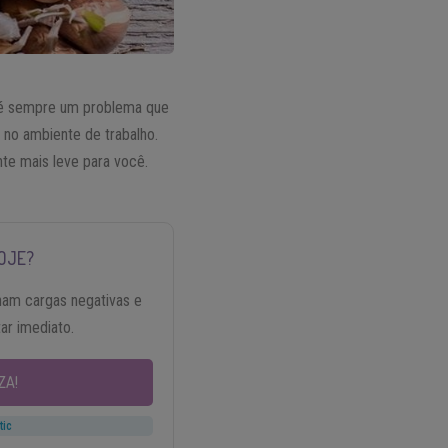
, é sempre um problema que
no ambiente de trabalho.
nte mais leve para você.
OJE?
nam cargas negativas e
tar imediato.
ZA!
tic