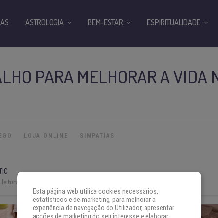
IAS
ASTROLOGIA
BEM-ESTAR
ESPIRITUALIDADE
ALHO PARA MELHORAR A VIDA 
EGO
LOJA ONLINE
SIMPATIAS
TIC
leitura:
3 min
Esta página web utiliza cookies necessários,
estatísticos e de marketing, para melhorar a
experiência de navegação do Utilizador, apresentar
acções de marketing do seu interesse e elaborar