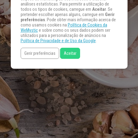
análises estatísticas. Para permitir a utilização de
todos os tipos de cookies, carregue em
Aceitar
. Se
pretender escolher apenas alguns, carregue em
Gerir
preferências
. Pode obter mais informação acerca de
como usamos cookies na
Política de Cookies da
WeMystic
e sobre como os seus dados podem ser
utilizados para a personalização de anúncios na
Política de Privacidade e de Uso da Google
.
Gerir preferências
Aceitar