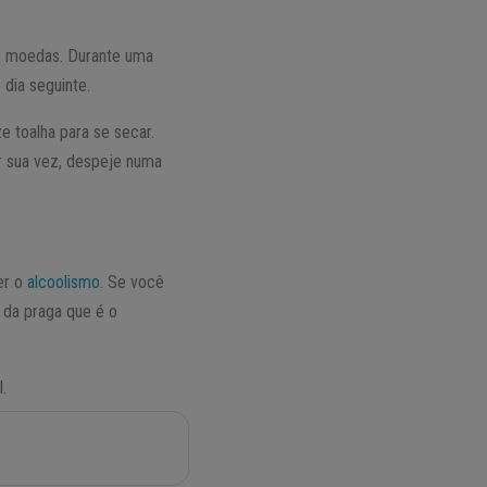
as moedas. Durante uma
 dia seguinte.
e toalha para se secar.
or sua vez, despeje numa
er o
alcoolismo
. Se você
 da praga que é o
.