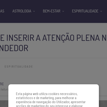
IAS
ASTROLOGIA
BEM-ESTAR
ESPIRITUALIDADE
E INSERIR A ATENÇÃO PLENA N
ENDEDOR
ESPIRITUALIDADE
TIC
leitura:
4 min
Esta página web utiliza cookies necessários,
estatísticos e de marketing, para melhorar a
experiência de navegação do Utilizador, apresentar
acções de marketing do seu interesse e elaborar