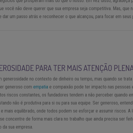
gócios que prosperam mais do que o nosso. Em vez disso, agradeça p
 que você não deve querer que sua empresa seja competitiva. Mas, que n
 dar um passo atrás e reconhecer o que alcançou, para focar em seus 
EROSIDADE PARA TER MAIS ATENÇÃO PLEN
generosidade no contexto de dinheiro ou tempo, mas quando se trata 
 ser generoso com
empatia
e compaixão pode ter impacto nas pessoas e 
ltos riscos constantes, os fundadores tendem a não perceber quando 
stando não é produtiva para si ou para sua equipe. Ser generoso, enten
 e mais equilibrado, onde todos podem se esforçar e assumir riscos. A 
e concentre de forma mais clara no trabalho que ainda precisa ser fei
to da sua empresa.