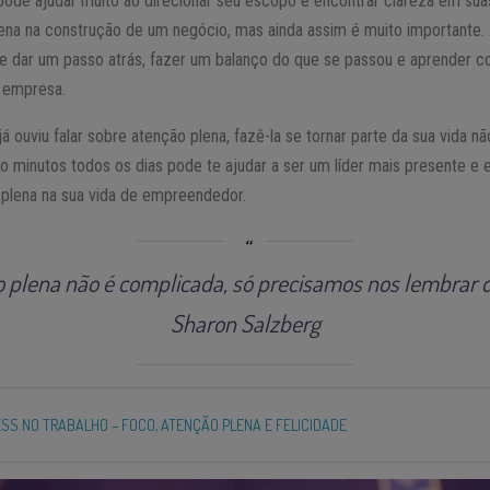
 pode ajudar muito ao direcionar seu escopo e encontrar clareza em su
plena na construção de um negócio, mas ainda assim é muito importante
e dar um passo atrás, fazer um balanço do que se passou e aprender co
r empresa.
 ouviu falar sobre atenção plena, fazê-la se tornar parte da sua vida nã
co minutos todos os dias pode te ajudar a ser um líder mais presente e ef
 plena na sua vida de empreendedor.
o plena não é complicada, só precisamos nos lembrar d
Sharon Salzberg
SS NO TRABALHO – FOCO, ATENÇÃO PLENA E FELICIDADE