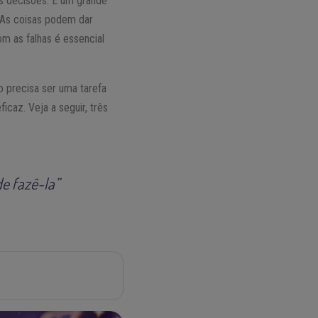
as decisões. É um grande
. As coisas podem dar
m as falhas é essencial
o precisa ser uma tarefa
icaz. Veja a seguir, três
e fazê-la”