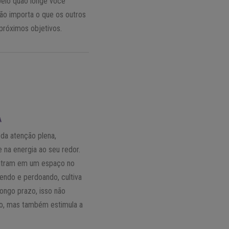
elo quão longe você
ão importa o que os outros
próximos objetivos.
A
da atenção plena,
na energia ao seu redor.
entram em um espaço no
dendo e perdoando, cultiva
longo prazo, isso não
to, mas também estimula a