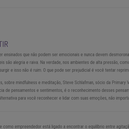
TIR
r ensinados que não podem ser emocionais e nunca devem desmorona
is são alegria e raiva. Na verdade, nos ambientes de alta pressão, co
rgir e isso não é ruim. O que pode ser prejudicial é você tentar reprimi
s, sobre mindfulness e meditação, Steve Schlafman, sócio da Primary 
cia de pensamentos e sentimentos, é o reconhecimento desses pensame
alternativa para você reconhecer e lidar com suas emoções, não import
te como empreendedor está ligado a encontrar o equilíbrio entre agitaç