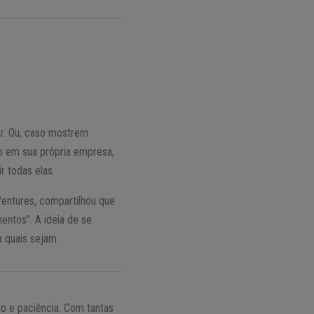
r. Ou, caso mostrem
mo em sua própria empresa,
r todas elas.
Ventures, compartilhou que
ntos”. A ideia de se
a quais sejam.
ão e paciência. Com tantas