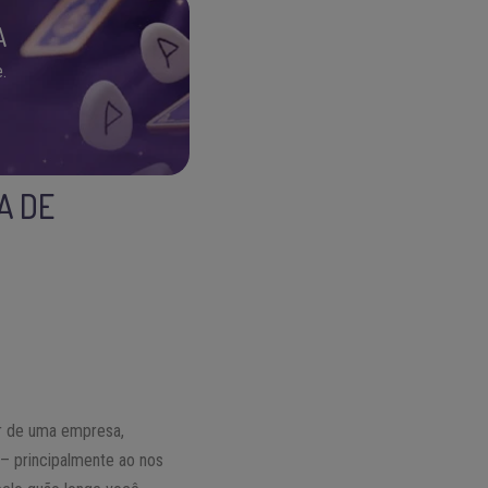
A
.
A DE
or de uma empresa,
– principalmente ao nos