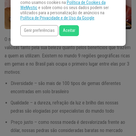
como usamos cookies na
Política de Cookies da
WeMystic
e sobre como os seus dados podem ser
utilizados para a personalização de anúncios na
Política de Privacidade e de Uso da Google
.
Gerir preferências
Aceitar
O nosso país é rico em
pedras preciosas
e elas são muito
valiosas tanto pela sua beleza quanto pelos benefícios que trazem
a quem as utilizam. Existem no mundo 9 regiões geográficas ricas
em gemas e no Brasil país ocupa o primeiro lugar entre elas por 3
motivos:
Diversidade – são mais de 100 tipos de gemas diferentes
encontradas em solo brasileiro
Qualidade – a dureza, refração da luz e brilho das nossas
pedras são elogiadas por especialistas do mundo todo
Preço justo – como nossa moeda é desvalorizada frente ao
dólar, nossas pedras são consideradas baratas no mercado