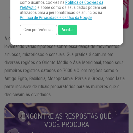
como usamos cookies na
Política de Cookies da
WeMystic
e sobre como os seus dados podem ser
utilizados para a personalização de anúncios na
Política de Privacidade e de Uso da Google
.
Gerir preferências
Aceitar
A origem exata da
dança do ventre
é um tanto quanto incerta,
levantando várias hipóteses sobre essa dança de movimentos
sinuosos, misteriosos e sensuais. Sua prática é comum em
diversas regiões do Oriente Médio e Ásia Meridional, tendo seus
primeiros registros datados de 7000 a.C. em regiões como o
Antigo Egito, Babilônia, Mesopotâmia, Pérsia e Grécia, onde fazia
parte inclusive de rituais preparatórios para as mulheres que o
dedicavam às divindades.
ENCONTRE AS RESPOSTAS QUE
VOCÊ PROCURA