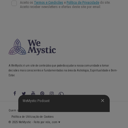
A WeMystic é um site de conteúdos que poderão ajudar a nossa comunidade a tomar
decisões mais conscientes e fundamentadas na área da Astrologia, Espiritualidade e Bem-
Estar.
WeMystic Podcast
WeMystic Podcast
Quem somos
Política de Privacidade
Condições gerais de utilização
Política de Utilização de Cookies
© 2025 WeMystic - Feito por nós, com ♥