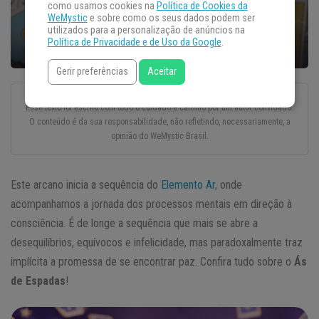
como usamos cookies na
Política de Cookies da
WeMystic
e sobre como os seus dados podem ser
utilizados para a personalização de anúncios na
Política de Privacidade e de Uso da Google
.
Gerir preferências
Aceitar
Esse texto foi escrito com todo o cuidado e carinho por um autor convidado.
O conteúdo é da sua responsabilidade, não refletindo, necessariamente, a
opinião do WeMystic Brasil.
Este arcano inicia a sequência do
Elemento Ar
, onde
acompanhamos a jornada dos processos mentais em direção à
consciência. É de longe a sequência que mais se abre a
desequilíbrios, equívocos e infelicidade, mas paradoxalmente traz
implícita a promessa de se encontrar paz. Confira tudo sobre o
Ás
de Espadas
!