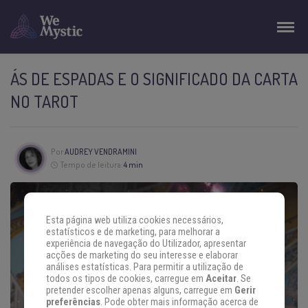
ÁS DE ESPADAS E O SIGNIFICADO DA CARTA
NO TAROT
Por
AUDREY VENDRAMINI
Tempo de leitura:
4 min
Esta página web utiliza cookies necessários,
estatísticos e de marketing, para melhorar a
experiência de navegação do Utilizador, apresentar
acções de marketing do seu interesse e elaborar
análises estatísticas. Para permitir a utilização de
todos os tipos de cookies, carregue em
Aceitar
. Se
pretender escolher apenas alguns, carregue em
Gerir
preferências
. Pode obter mais informação acerca de