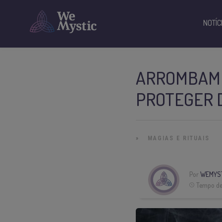
NOTÍC
ARROMBAME
PROTEGER 
»
MAGIAS E RITUAIS
Por
WEMYST
Tempo de 