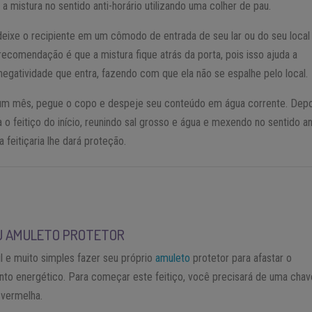
a mistura no sentido anti-horário utilizando uma colher de pau.
deixe o recipiente em um cômodo de entrada de seu lar ou do seu local
 recomendação é que a mistura fique atrás da porta, pois isso ajuda a
negatividade que entra, fazendo com que ela não se espalhe pelo local.
um mês, pegue o copo e despeje seu conteúdo em água corrente. Depo
ta o feitiço do início, reunindo sal grosso e água e mexendo no sentido an
a feitiçaria lhe dará proteção.
U AMULETO PROTETOR
il e muito simples fazer seu próprio
amuleto
protetor para afastar o
to energético. Para começar este feitiço, você precisará de uma chav
 vermelha.