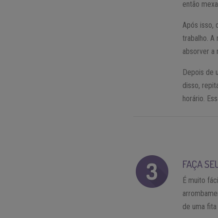
então mexa 
Após isso, 
trabalho. A
absorver a 
Depois de 
disso, repi
horário. Ess
FAÇA SE
É muito fác
arrombamen
de uma fita