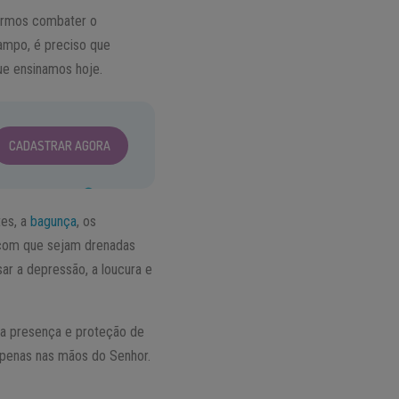
sermos combater o
ampo, é preciso que
ue ensinamos hoje.
CADASTRAR AGORA
tes, a
bagunça
, os
z com que sejam drenadas
ar a depressão, a loucura e
 a presença e proteção de
apenas nas mãos do Senhor.