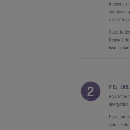
A espiral v
energia nega
e a proteçã
Outro feit
Deusa é des
Isso ajudará
MISTURE
Aqui temos 
energético 
Para começa
sido usado 