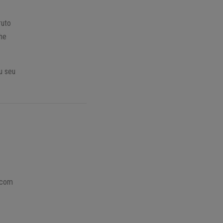
ruto
lhe
u seu
 com