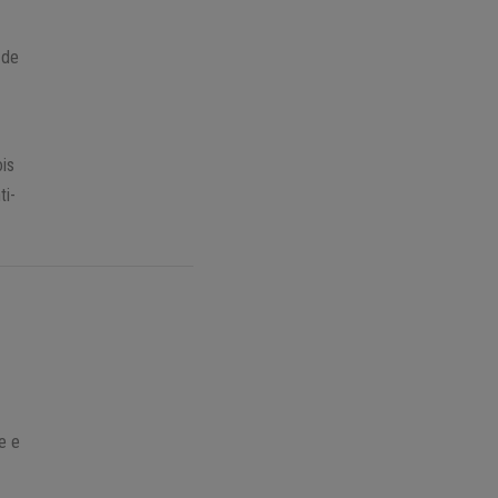
 de
is
ti-
e e