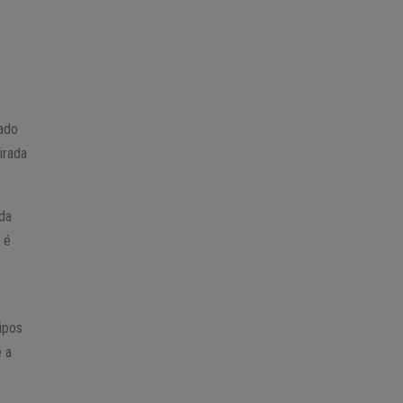
lado
irada
ada
 é
ipos
é a