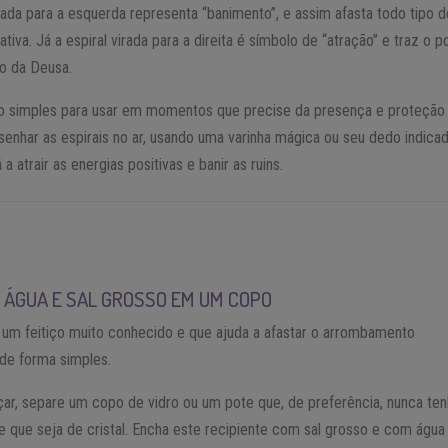
irada para a esquerda representa “banimento”, e assim afasta todo tipo d
tiva. Já a espiral virada para a direita é símbolo de “atração” e traz o p
o da Deusa.
iço simples para usar em momentos que precise da presença e proteção
enhar as espirais no ar, usando uma varinha mágica ou seu dedo indicad
 a atrair as energias positivas e banir as ruins.
 ÁGUA E SAL GROSSO EM UM COPO
um feitiço muito conhecido e que ajuda a afastar o arrombamento
de forma simples.
r, separe um copo de vidro ou um pote que, de preferência, nunca te
e que seja de cristal. Encha este recipiente com sal grosso e com água