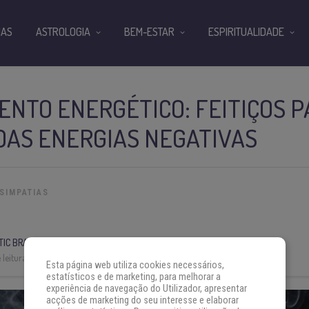
IAS
ASTROLOGIA
BEM-ESTAR
ESPIRITUALIDADE
NTO ENERGÉTICO: FEITIÇOS P
DAS ENERGIAS NEGATIVAS
SIMPATIAS
IC BRASIL
leitura:
7 min
Esta página web utiliza cookies necessários,
estatísticos e de marketing, para melhorar a
experiência de navegação do Utilizador, apresentar
acções de marketing do seu interesse e elaborar