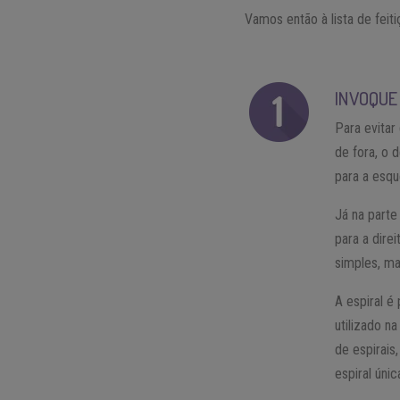
Vamos então à lista de fei
INVOQUE
Para evitar
de fora, o 
para a esqu
Já na parte
para a dire
simples, ma
A espiral é
utilizado n
de espirais
espiral únic