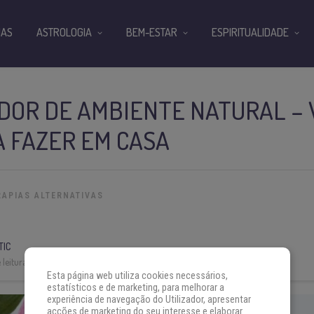
IAS
ASTROLOGIA
BEM-ESTAR
ESPIRITUALIDADE
DOR DE AMBIENTE NATURAL – 
A FAZER EM CASA
RAPIAS ALTERNATIVAS
TIC
leitura:
4 min
Esta página web utiliza cookies necessários,
estatísticos e de marketing, para melhorar a
experiência de navegação do Utilizador, apresentar
acções de marketing do seu interesse e elaborar