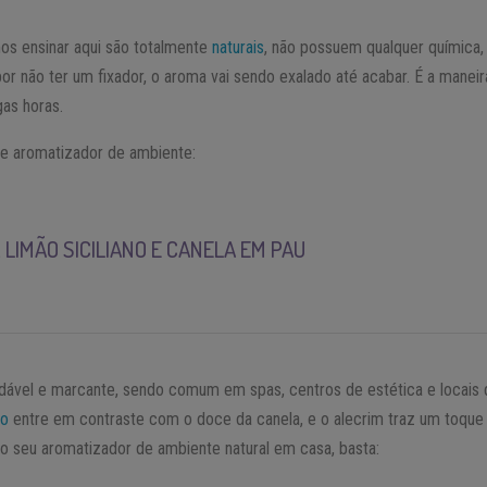
os ensinar aqui são totalmente
naturais
, não possuem qualquer química,
 por não ter um fixador, o aroma vai sendo exalado até acabar. É a mane
gas horas.
e aromatizador de ambiente:
 LIMÃO SICILIANO E CANELA EM PAU
adável e marcante, sendo comum em spas, centros de estética e locais 
ão
entre em contraste com o doce da canela, e o alecrim traz um toque
r o seu aromatizador de ambiente natural em casa, basta: