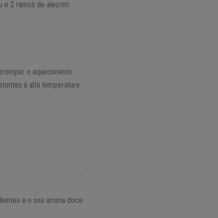
u e 2 ramos de alecrim
terromper o aquecimento
istentes à alta temperatura
edientes e o seu aroma doce