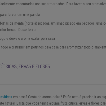
 facilmente encontrados nos supermercados. Para fazer o seu aromatiza
para ferver em uma panela.
olhas de menta (hortelã) picadas, um limão picado em pedaços, uma c
ilho fresco. Deixe ferver.
ogo e deixe o aroma exalar pela casa.
do fogo e distribuir em potinhos pela casa para aromatizar todo o ambient
CÍTRICAS, ERVAS E FLORES
omáticas
em casa? Gosta do aroma delas? Então nem é preciso ir ao su
e natural. Basta que você tenha alguma fruta cítrica, ervas e flores par