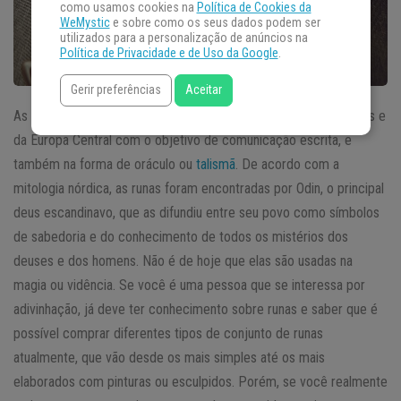
como usamos cookies na
Política de Cookies da
WeMystic
e sobre como os seus dados podem ser
utilizados para a personalização de anúncios na
Política de Privacidade e de Uso da Google
.
Gerir preferências
Aceitar
As runas são antigos símbolos usados pelos povos escandinavos e
da Europa Central com o objetivo de comunicação escrita, e
também na forma de oráculo ou
talismã
. De acordo com a
mitologia nórdica, as runas foram encontradas por Odin, o principal
deus escandinavo, que as difundiu entre seu povo como símbolos
de sabedoria e do conhecimento de todos os mistérios dos
deuses e dos homens. Não é de hoje que elas são usadas na
magia ou vidência. Se você é uma pessoa que se interessa por
adivinhação, já deve ter conhecimento sobre runas e saber que é
possível comprar diferentes tipos de conjunto de runas
atualmente, que vão desde os mais simples até os mais
elaborados com pinturas ou esculpidos. Porém, se você realmente