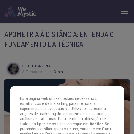
APOMETRIA À DISTÂNCIA: ENTENDA O
FUNDAMENTO DA TÉCNICA
Por
HELOÍSA VON AH
Tempo de leitura:
3 min
Esta página web utiliza cookies necessários,
estatísticos e de marketing, para melhorar a
experiência de navegação do Utilizador, apresentar
acções de marketing do seu interesse e elaborar
análises estatísticas. Para permitir a utilização de
todos os tipos de cookies, carregue em
Aceitar
. Se
pretender escolher apenas alguns, carregue em
Gerir