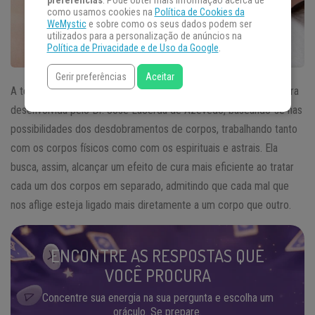
preferências
. Pode obter mais informação acerca de
como usamos cookies na
Política de Cookies da
WeMystic
e sobre como os seus dados podem ser
utilizados para a personalização de anúncios na
Política de Privacidade e de Uso da Google
.
Gerir preferências
Aceitar
A técnica nomeada como
apometria
à distância consiste na cura
desenvolvida pelo Dr. José Lacerda de Azevedo, baseando-se nas
possibilidades dos desdobramentos de corpos, trabalhando tanto
com os corpos físicos como com os espirituais e astrais. Ela
busca, assim, alcançar um efeito de cura mais eficiente ao tratar
cada um dos corpos em separado, admitindo que cada mal que
nos aflige esteja ligado mais diretamente a um corpo que outro.
ENCONTRE AS RESPOSTAS QUE
VOCÊ PROCURA
Concentre sua energia na sua pergunta e escolha um
oráculo. Se prepare.