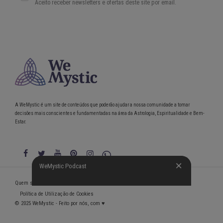
A WeMystic é um site de conteúdos que poderão ajudar a nossa comunidade a tomar
decisões mais conscientes e fundamentadas na área da Astrologia, Espiritualidade e Bem-
Estar.
WeMystic Podcast
WeMystic Podcast
Quem somos
Política de Privacidade
Condições gerais de utilização
Política de Utilização de Cookies
© 2025 WeMystic - Feito por nós, com ♥