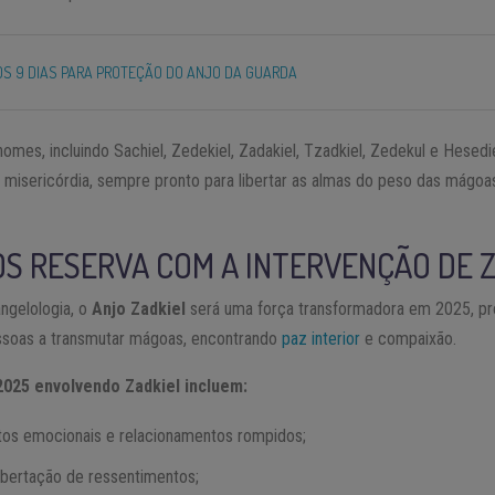
S 9 DIAS PARA PROTEÇÃO DO ANJO DA GUARDA
omes, incluindo Sachiel, Zedekiel, Zadakiel, Tzadkiel, Zedekul e Hesedie
a misericórdia, sempre pronto para libertar as almas do peso das mágo
OS RESERVA COM A INTERVENÇÃO DE 
ngelologia, o
Anjo Zadkiel
será uma força transformadora em 2025, p
essoas a transmutar mágoas, encontrando
paz interior
e compaixão.
025 envolvendo Zadkiel incluem:
litos emocionais e relacionamentos rompidos;
libertação de ressentimentos;