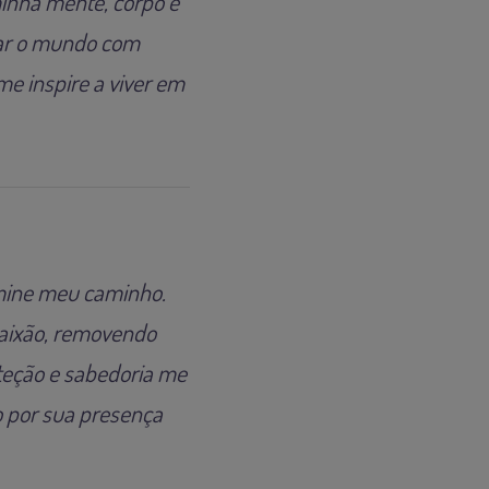
inha mente, corpo e
gar o mundo com
me inspire a viver em
lumine meu caminho.
aixão, removendo
teção e sabedoria me
 por sua presença