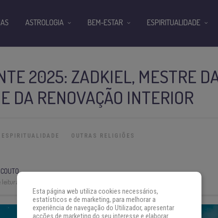
IAS
ASTROLOGIA
BEM-ESTAR
ESPIRITUALIDADE
TE 2025: ZADKIEL, MESTRE D
E DA RENOVAÇÃO INTERIOR
ESPIRITUALIDADE
OUTRAS RELIGIÕES
 COUTO
leitura:
6 min
Esta página web utiliza cookies necessários,
estatísticos e de marketing, para melhorar a
experiência de navegação do Utilizador, apresentar
acções de marketing do seu interesse e elaborar