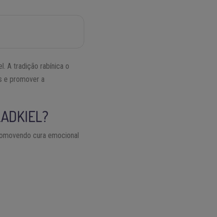
l. A tradição rabínica o
as e promover a
ZADKIEL?
romovendo cura emocional