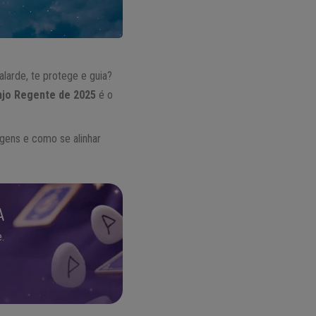
larde, te protege e guia?
njo Regente de 2025
é o
gens e como se alinhar
A
.