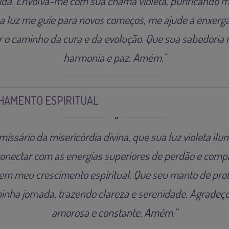
da. Envolva-me com sua chama violeta, purificando m
sua luz me guie para novos começos, me ajude a enxer
r o caminho da cura e da evolução. Que sua sabedoria 
harmonia e paz. Amém.”
HAMENTO ESPIRITUAL
issário da misericórdia divina, que sua luz violeta i
onectar com as energias superiores de perdão e comp
em meu crescimento espiritual. Que seu manto de pro
ha jornada, trazendo clareza e serenidade. Agradeço
amorosa e constante. Amém.”