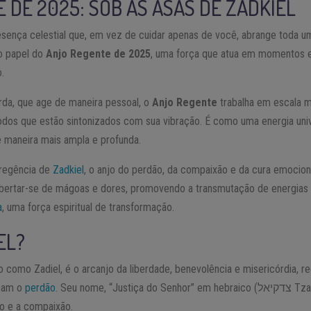
 DE 2025: SOB AS ASAS DE ZADKIEL
ença celestial que, em vez de cuidar apenas de você, abrange toda u
o papel do
Anjo Regente de 2025
, uma força que atua em momentos e
.
arda, que age de maneira pessoal, o
Anjo Regente
trabalha em escala m
todos que estão sintonizados com sua vibração. É como uma energia univ
 maneira mais ampla e profunda.
regência de
Zadkiel
, o anjo do perdão, da compaixão e da cura emocion
ibertar-se de mágoas e dores, promovendo a transmutação de energias n
a
, uma força espiritual de transformação.
EL?
omo Zadiel, é o arcanjo da liberdade, benevolência e misericórdia, 
icam o
perdão
. Seu nome, “Justiça do Senhor” em hebraico (צדקיאל Tzadqiel), reflete sua missão
o e a compaixão.