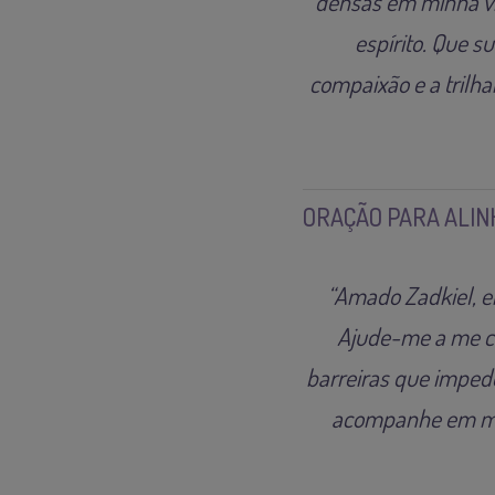
densas em minha vi
espírito. Que 
compaixão e a trilha
ORAÇÃO PARA ALIN
“Amado Zadkiel, em
Ajude-me a me c
barreiras que imped
acompanhe em min