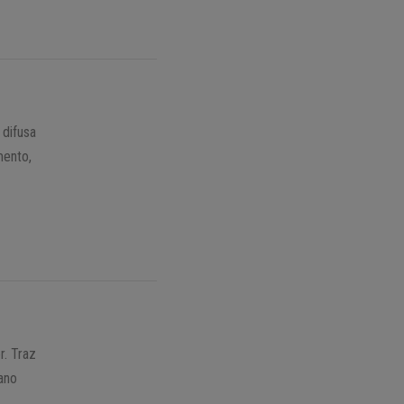
 difusa
mento,
r. Traz
iano