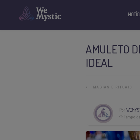
NOTÍC
AMULETO D
IDEAL
»
MAGIAS E RITUAIS
Por
WEMYS
Tempo de 