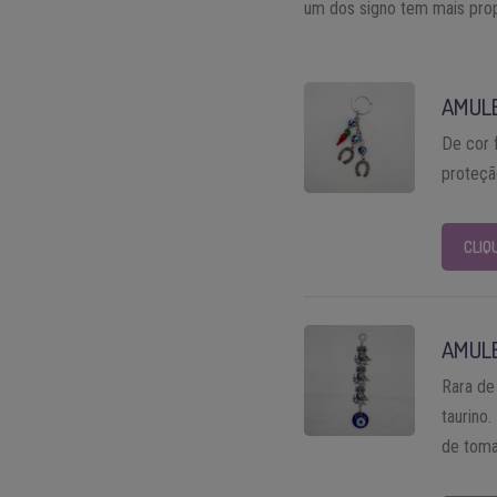
um dos signo tem mais pro
AMUL
De cor 
proteçã
CLIQ
AMUL
Rara de
taurino
de toma