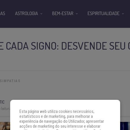
IAS
ASTROLOGIA
BEM-ESTAR
ESPIRITUALIDADE
E CADA SIGNO: DESVENDE SEU
SIMPATIAS
TIC
leitura:
4 min
Esta página web utiliza cookies necessários,
estatísticos e de marketing, para melhorar a
experiência de navegação do Utilizador, apresentar
acções de marketing do seu interesse e elaborar