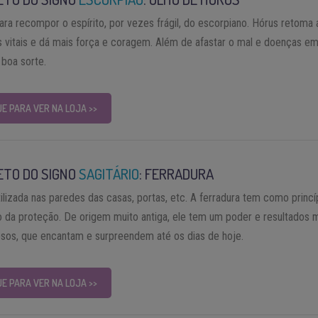
ara recompor o espírito, por vezes frágil, do escorpiano. Hórus retoma 
s vitais e dá mais força e coragem. Além de afastar o mal e doenças em
 boa sorte.
UE PARA VER NA LOJA >>
ETO DO SIGNO
SAGITÁRIO
: FERRADURA
tilizada nas paredes das casas, portas, etc. A ferradura tem como princí
o da proteção. De origem muito antiga, ele tem um poder e resultados 
osos, que encantam e surpreendem até os dias de hoje.
UE PARA VER NA LOJA >>