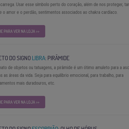
carrega. Usar esse símbolo perto do coração, além de nos proteger, 
 o amor e o perdão, sentimentos associados ao chakra cardíaco.
UE PARA VER NA LOJA >>
ETO DO SIGNO
LIBRA
: PIRÂMIDE
ato de objetos ou tatuagens, a pirâmide é um ótimo amuleto para a as
 as áreas da vida. Seja para equilíbrio emocional, para trabalho, para
namentos mais duradouros, etc.
UE PARA VER NA LOJA >>
ETO DO SIGNO
ESCORPIÃO
: OLHO DE HÓRUS