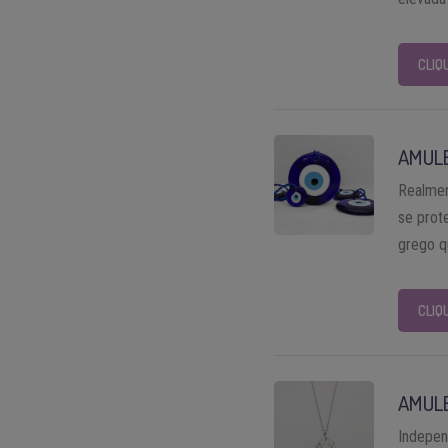
CLIQ
AMUL
Realmen
se prot
grego q
CLIQ
AMUL
Indepen