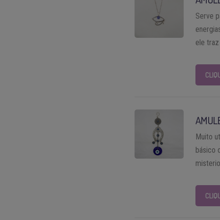
Serve p
energia
ele traz
CLIQ
AMUL
Muito u
básico 
misteri
CLIQ