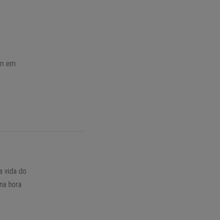
tem em
a vida do
na hora