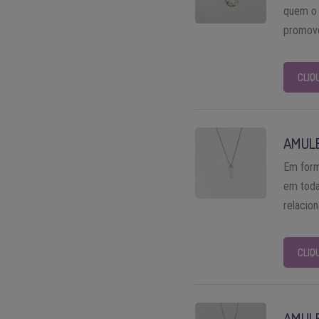
quem o 
promove
CLIQ
AMUL
Em form
em todas
relacio
CLIQ
AMUL