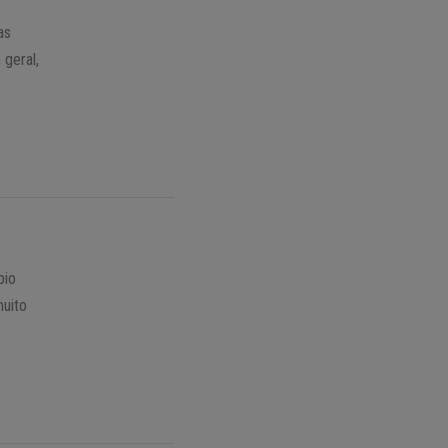
as
 geral,
pio
muito