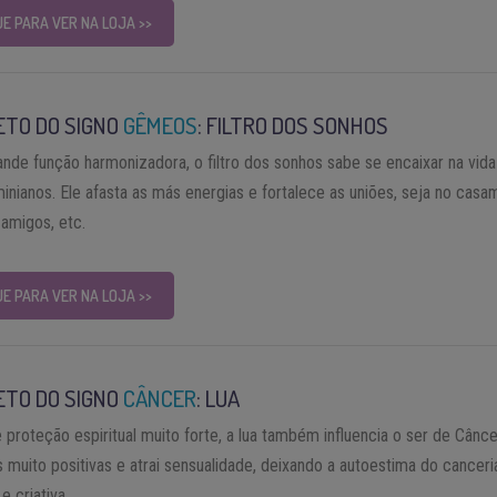
UE PARA VER NA LOJA >>
ETO DO SIGNO
GÊMEOS
: FILTRO DOS SONHOS
nde função harmonizadora, o filtro dos sonhos sabe se encaixar na vida
inianos. Ele afasta as más energias e fortalece as uniões, seja no casa
amigos, etc.
UE PARA VER NA LOJA >>
ETO DO SIGNO
CÂNCER
: LUA
 proteção espiritual muito forte, a lua também influencia o ser de Cânce
s muito positivas e atrai sensualidade, deixando a autoestima do cancer
e criativa.