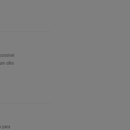
possível
 um olho
o para