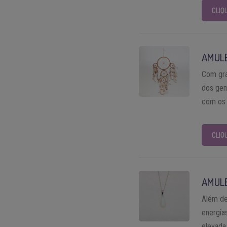
CLIQ
AMUL
Com gra
dos gem
com os 
CLIQ
AMUL
Além de
energia
elevada 