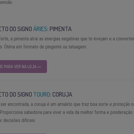
pensão
ETO DO SIGNO
ÁRIES
: PIMENTA
forte, a pimenta atrai as energias negativas que te invejam e a conver
o. Ótima em formato de pingente ou tatuagem.
UE PARA VER NA LOJA >>
ETO DO SIGNO
TOURO
: CORUJA
 ser encontrada, a coruja é um amuleto que traz boa sorte e proteção n
. Proporciona sabedoria para viver a vida da melhor forma e ponderação 
r decisões difíceis.