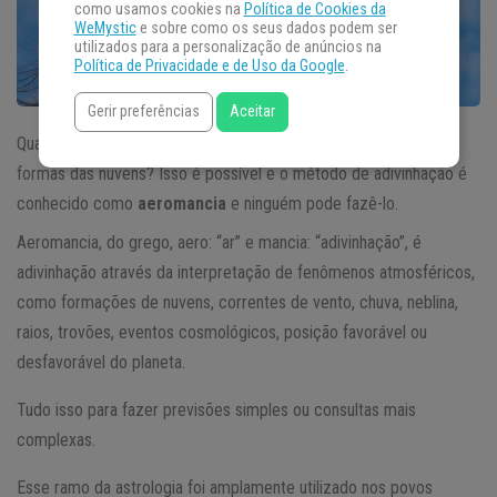
como usamos cookies na
Política de Cookies da
WeMystic
e sobre como os seus dados podem ser
utilizados para a personalização de anúncios na
Política de Privacidade e de Uso da Google
.
Gerir preferências
Aceitar
Quantas vezes você não olhou para o céu e quis decifrar as
formas das nuvens? Isso é possível e o método de adivinhação é
conhecido como
aeromancia
e ninguém pode fazê-lo.
Aeromancia, do grego, aero: “ar” e mancia: “adivinhação”, é
adivinhação através da interpretação de fenômenos atmosféricos,
como formações de nuvens, correntes de vento, chuva, neblina,
raios, trovões, eventos cosmológicos, posição favorável ou
desfavorável do planeta.
Tudo isso para fazer previsões simples ou consultas mais
complexas.
Esse ramo da astrologia foi amplamente utilizado nos povos