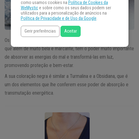
como usamos cookies na
Política de Cookies da
WeMystic
e sobre como os seus dados podem ser
utilizados para a personalização de anúncios na
Política de Privacidade e de Uso da Google
.
Gerir preferências
Aceitar
Os
Acessórios de Ônix
trazem essa pedra de cor negra forte,
que além de muito bela e marcante, tem o poder muito importante
de absorver as energias do mal e transformá-las em luz,
promovendo proteção e bem-estar.
A sua coloração negra é similar a Turmalina e a Obsidiana, que é
um dos elementos que lhe conferem esse poder de absorção e
transmutação energética.