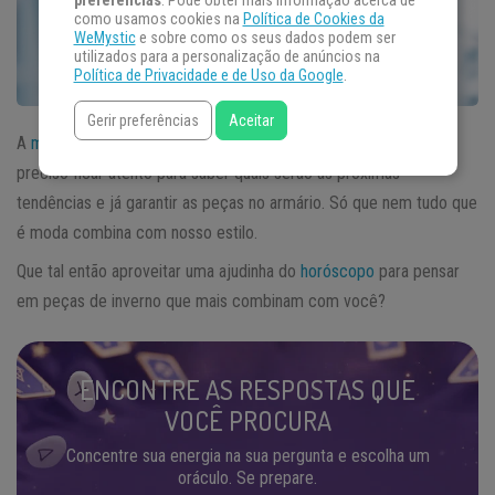
preferências
. Pode obter mais informação acerca de
como usamos cookies na
Política de Cookies da
WeMystic
e sobre como os seus dados podem ser
utilizados para a personalização de anúncios na
Política de Privacidade e de Uso da Google
.
Gerir preferências
Aceitar
A
moda
vive mudando e quem gosta deste universo sabe que é
preciso ficar atento para saber quais serão as próximas
tendências e já garantir as peças no armário. Só que nem tudo que
é moda combina com nosso estilo.
Que tal então aproveitar uma ajudinha do
horóscopo
para pensar
em peças de inverno que mais combinam com você?
ENCONTRE AS RESPOSTAS QUE
VOCÊ PROCURA
Concentre sua energia na sua pergunta e escolha um
oráculo. Se prepare.