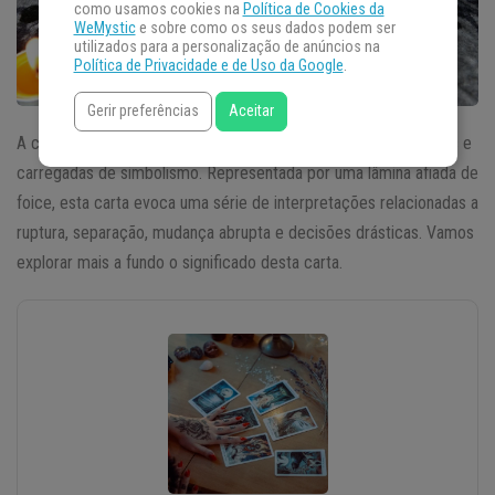
como usamos cookies na
Política de Cookies da
WeMystic
e sobre como os seus dados podem ser
utilizados para a personalização de anúncios na
Política de Privacidade e de Uso da Google
.
Gerir preferências
Aceitar
A carta da Foice no Baralho Cigano é uma das mais impactantes e
carregadas de simbolismo. Representada por uma lâmina afiada de
foice, esta carta evoca uma série de interpretações relacionadas a
ruptura, separação, mudança abrupta e decisões drásticas. Vamos
explorar mais a fundo o significado desta carta.