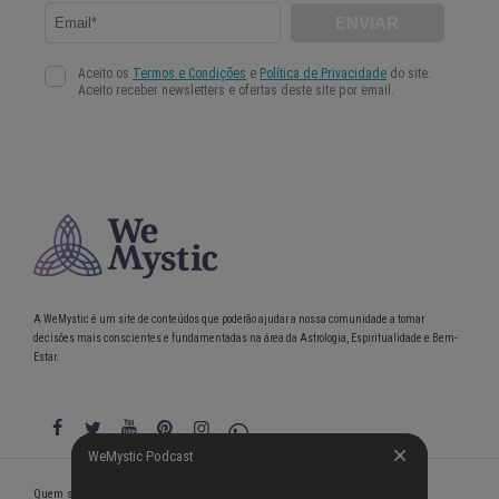
A WeMystic é um site de conteúdos que poderão ajudar a nossa comunidade a tomar
decisões mais conscientes e fundamentadas na área da Astrologia, Espiritualidade e Bem-
Estar.
WeMystic Podcast
WeMystic Podcast
Quem somos
Política de Privacidade
Condições gerais de utilização