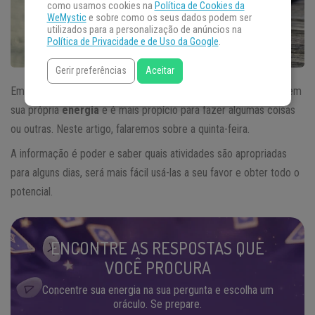
como usamos cookies na
Política de Cookies da
WeMystic
e sobre como os seus dados podem ser
utilizados para a personalização de anúncios na
Política de Privacidade e de Uso da Google
.
Gerir preferências
Aceitar
Embora possa parecer uma mentira, todos os dias da semana tem
sua própria
energia
e é mais propício para fazer algumas coisas
ou outras. Neste artigo, falaremos sobre a quinta-feira.
A informação é poder e saber quais atividades são apropriadas
para alguns dias, será mais fácil usá-las a seu favor e obter todo o
potencial.
ENCONTRE AS RESPOSTAS QUE
VOCÊ PROCURA
Concentre sua energia na sua pergunta e escolha um
oráculo. Se prepare.