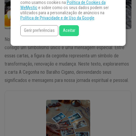
como usamos cookies na
Política de Cookies da
WeMystic
e sobre como os seus dados podem ser
utilizados para a personalização de anúncios na
Política de Privacidade e de Uso da Google
.
Gerir preferências
Aceitar
No misterioso universo do Baralho Cigano, cada carta carrega
consigo um simbolismo único e uma mensagem especial. Entre
essas cartas, a figura da cegonha representa um símbolo de
transformação, renovação e mudança. Neste texto, exploraremos
a carta A Cegonha no Baralho Cigano, desvendando seus
significados e mensagens para nossa jornada espiritual e pessoal.