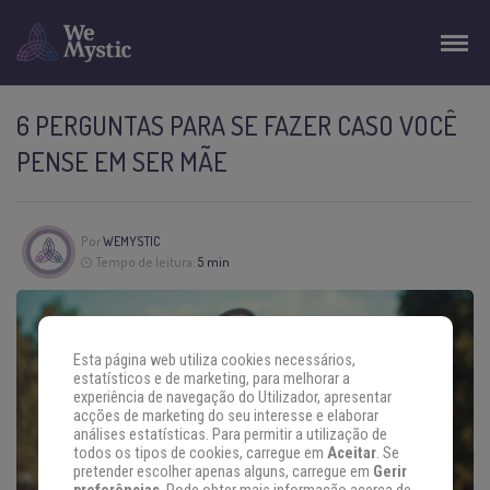
6 PERGUNTAS PARA SE FAZER CASO VOCÊ
PENSE EM SER MÃE
Por
WEMYSTIC
Tempo de leitura:
5 min
Esta página web utiliza cookies necessários,
estatísticos e de marketing, para melhorar a
experiência de navegação do Utilizador, apresentar
acções de marketing do seu interesse e elaborar
análises estatísticas. Para permitir a utilização de
todos os tipos de cookies, carregue em
Aceitar
. Se
pretender escolher apenas alguns, carregue em
Gerir