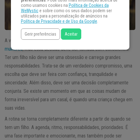
preferências
. Pode obter mais informação acerca de
como usamos cookies na
Política de Cookies da
WeMystic
e sobre como os seus dados podem ser
utilizados para a personalização de anúncios na
Política de Privacidade e de Uso da Google
.
Gerir preferências
Aceitar
A vontade de ser mãe pode ocorrer para a maior parte das
mulheres
, mas essa decisão deve ser tomada com consciência.
Ter um filho não deve ser uma obsessão e carrega grandes
responsabilidades. Trata-se de um verdadeiro compromisso, uma
escolha que deve ser feira com confiança, tranquilidade e
sinceridade. Além disso, deve ser uma decisão completamente
conjunta. Se existe um momento em que as coisas mudam de
forma irreversível para um casal, é quando uma criança chega em
suas vidas.
A rotina se torna completamente diferente a partir de quando se
tem um filho. A agenda, ritmo, responsabilidades, prioridades. É
uma fase importante e emocionante, mas também pode ser