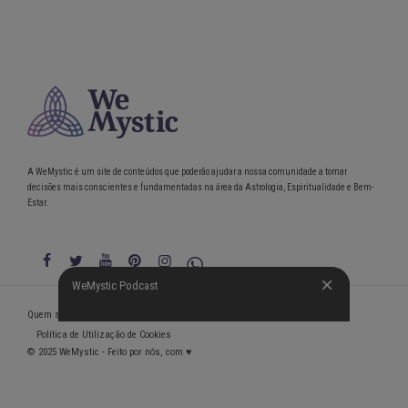
A WeMystic é um site de conteúdos que poderão ajudar a nossa comunidade a tomar
decisões mais conscientes e fundamentadas na área da Astrologia, Espiritualidade e Bem-
Estar.
WeMystic Podcast
WeMystic Podcast
Quem somos
Política de Privacidade
Condições gerais de utilização
Política de Utilização de Cookies
© 2025 WeMystic - Feito por nós, com ♥