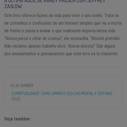
A ÚLTIMA AULA, DE RANDY PAUSCH COM JEFFREY
ZASLOW
Este livro oferece lições de vida para viver o seu sonho. Trata-se
de conselhos e confissões de um homem simples que viu a morte
de frente e passa a avaliar o que realmente importa nessa vida.
“
Nunca perca o olhar de criança
“, ele aconselha. “
Mostre gratidão.
Não reclame; apenas trabalhe duro. Nunca desista
.” São alguns
dos ensinamentos e pensamentos que este livro irá te transmitir
.
VEJA TAMBÉM
ESPIRITUALIDADE: COMO LIMPAR O SEU LIXO MENTAL E SER MAIS
FELIZ
Veja também: