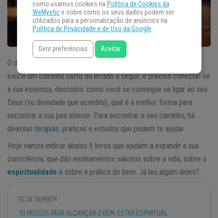
como usamos cookies na
Política de Cookies da
WeMystic
e sobre como os seus dados podem ser
utilizados para a personalização de anúncios na
Política de Privacidade e de Uso da Google
.
Gerir preferências
Aceitar
O desenvolvimento da espiritualidade é algo muito pessoal, não
existe um caminho certo ou errado a seguir, é preciso conectar-se
à sua essência, descobrir como você se consegue se ligar ao seu
Deus (ou divindade que acredita), qual é a melhor forma para
encontrar a sua paz interior. Para encontrar o seu caminho, há
diversas
terapias
, práticas e estudos que podem te ajudar.
Hoje vamos indicar abaixo 5 livros que ajudam a expandir a sua
consciência, que dão ensinamentos valiosos sobre a vida, sobre a
espiritualidade
e sobre a prática do bem. Já leu algum deles?
VEJA TAMBÉM
10 PASSOS PARA ALCANÇAR O BEM-ESTAR ESPIRITUAL