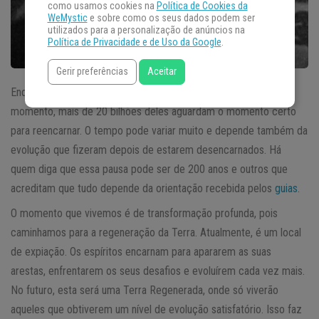
como usamos cookies na
Política de Cookies da
WeMystic
e sobre como os seus dados podem ser
utilizados para a personalização de anúncios na
Política de Privacidade e de Uso da Google
.
Gerir preferências
Aceitar
Enquanto mais de 7 bilhões de
espíritos
habitam corpos nestes
momento, mais de 20 bilhões deles aguardam o momento certo
para reencarnar. O tempo pode variar muito e depende também da
evolução que fizeram depois de estarem desencarnados. Há
quem diga que essa pausa pode ser de 200 anos e outros que
acreditam que tudo depende da orientação recebida pelos
guias
.
O momento que vivemos é de transformação profunda, pois
caminhamos para a regeneração da Terra. Atualmente, é um local
de expiação. Os espíritos encarnam para apararem as suas
arestas, enfrentarem os seus desafios e evoluírem cada vez mais.
No futuro, esta será uma Terra Regenerada, onde só viverão
aqueles que obtiverem um nível de evolução satisfatório. Isso faz