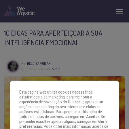
10 DICAS PARA APERFEIÇOAR A SUA
INTELIGÊNCIA EMOCIONAL
Por
HELOÍSA VON AH
Tempo de leitura:
5 min
Esta página web utiliza cookies necessários,
estatísticos e de marketing, para melhorar a
experiência de navegação do Utilizador, apresentar
acções de marketing do seu interesse e elaborar
análises estatísticas. Para permitir a utilização de
todos os tipos de cookies, carregue em
Aceitar
. Se
pretender escolher apenas alguns, carregue em
Gerir
preferências
. Pode obter mais informação acerca de