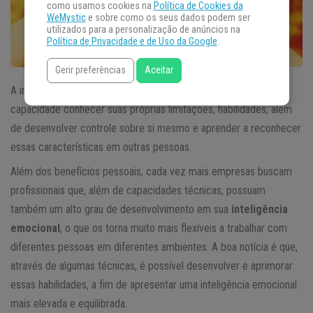
como usamos cookies na
Política de Cookies da
WeMystic
e sobre como os seus dados podem ser
utilizados para a personalização de anúncios na
Política de Privacidade e de Uso da Google
.
Gerir preferências
Aceitar
A inteligência emocional é definida de forma simples como a
capacidade conhecer suas próprias limitações, habilidades, além
de desenvolver controle sobre si mesmo e aprender a reconhecer
essas características em outras pessoas.
Além dos benefícios pessoais, cada vez mais empresas buscam
profissionais que, além de capacidades técnicas, possuam
também um alto grau de desenvolvimento em sua
inteligência
emocional
, o que os torna muito mais flexíveis a trabalhar com
diferentes pessoas em diferentes ambientes. A boa notícia é que,
através de algumas técnicas, é possível desenvolver e aprimorar
essas habilidades, a fim de apresentar uma inteligência emocional
mais elevada e equilibrada.