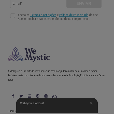
A WeMystic é um site de conteúdos que poderão ajudar a nossa comunidade a tomar
decisões mais conscientes e fundamentadas na área da Astrologia, Espiritualidade e Bem-
Estar.
WeMystic Podcast
WeMystic Podcast
Quem somos
Política de Privacidade
Condições gerais de utilização