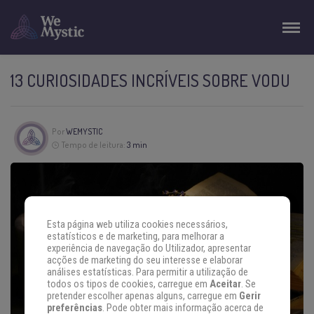
13 CURIOSIDADES INCRÍVEIS SOBRE VODU
Por
WEMYSTIC
Tempo de leitura:
3 min
Esta página web utiliza cookies necessários,
estatísticos e de marketing, para melhorar a
experiência de navegação do Utilizador, apresentar
acções de marketing do seu interesse e elaborar
análises estatísticas. Para permitir a utilização de
todos os tipos de cookies, carregue em
Aceitar
. Se
pretender escolher apenas alguns, carregue em
Gerir
preferências
. Pode obter mais informação acerca de