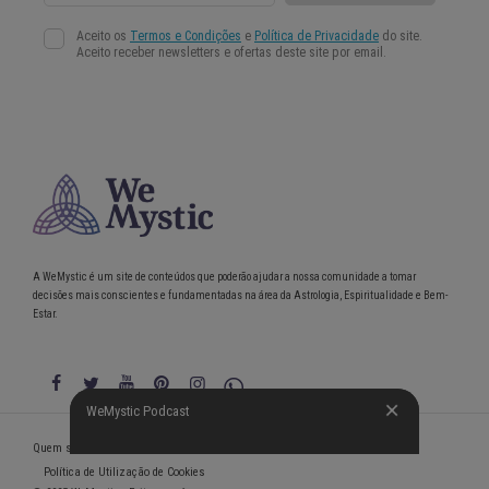
A WeMystic é um site de conteúdos que poderão ajudar a nossa comunidade a tomar
decisões mais conscientes e fundamentadas na área da Astrologia, Espiritualidade e Bem-
Estar.
WeMystic Podcast
WeMystic Podcast
Quem somos
Política de Privacidade
Condições gerais de utilização
Política de Utilização de Cookies