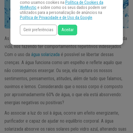
como usamos cookies na
Política de Cookies da
WeMystic
e sobre como os seus dados podem ser
utilizados para a personalização de anúncios na
Política de Privacidade e de Uso da Google
.
Gerir preferências
Aceitar
As crenças limitantes podem nos prejudicar em vários âmbitos da
vida, nos fazendo ter comportamentos repetitivos indesejados.
Com o uso da
água solarizada
é possível se libertar dessas
crenças. A água funciona como um espelho e reflete aquilo que
não conseguimos enxergar. Ou seja, ela captura os nossos
sentimentos, pensamentos, atitudes, além de tudo que falamos,
ouvimos e lemos. Considerando que o nosso corpo é composto
por aproximadamente 60% de água, o que ela está absorvendo:
energias negativas ou positivas?
Ao associar a luz do sol à água, ocorre um efeito energizante,
purificador e capaz de ajudar no equilíbrio corporal. A água
solarizada absorve os raios solares pelo vidro azul, alterando suas