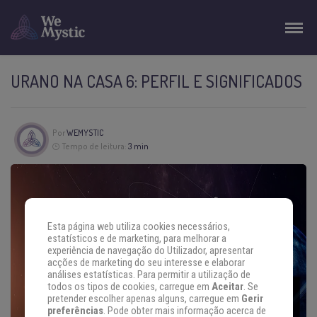
URANO NA CASA 6: PERFIL E SIGNIFICADOS
Por
WEMYSTIC
Tempo de leitura:
3 min
Esta página web utiliza cookies necessários,
estatísticos e de marketing, para melhorar a
experiência de navegação do Utilizador, apresentar
acções de marketing do seu interesse e elaborar
análises estatísticas. Para permitir a utilização de
todos os tipos de cookies, carregue em
Aceitar
. Se
pretender escolher apenas alguns, carregue em
Gerir
preferências
. Pode obter mais informação acerca de