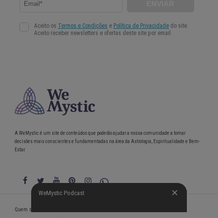
A WeMystic é um site de conteúdos que poderão ajudar a nossa comunidade a tomar
decisões mais conscientes e fundamentadas na área da Astrologia, Espiritualidade e Bem-
Estar.
WeMystic Podcast
WeMystic Podcast
Quem somos
Política de Privacidade
Condições gerais de utilização