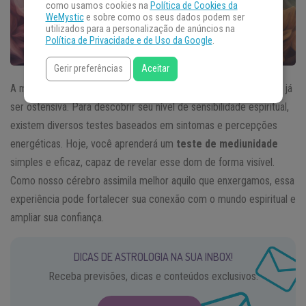
como usamos cookies na
Política de Cookies da
WeMystic
e sobre como os seus dados podem ser
utilizados para a personalização de anúncios na
Política de Privacidade e de Uso da Google
.
Gerir preferências
Aceitar
A mediunidade pode estar adormecida, em desenvolvimento ou já
ser ostensiva. Para descobrir seu nível de sensibilidade espiritual,
existem diversos testes baseados em sintomas e percepções
energéticas. Hoje, você aprenderá um
teste de mediunidade
simples e eficaz, capaz de revelar esse dom de forma visível.
Como nosso cérebro assimila melhor aquilo que enxergamos, essa
experiência pode fortalecer sua conexão com o mundo espiritual e
ampliar sua confiança.
DICAS DE ASTROLOGIA NA SUA INBOX!
Receba previsões, dicas e conteúdos exclusivos.