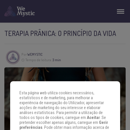
TERAPIA PRÂNICA: O PRINCÍPIO DA VIDA
Por
WEMYSTIC
Tempo de leitura:
3 min
Esta página web utiliza cookies necessários,
estatísticos e de marketing, para melhorar a
experiência de navegação do Utilizador, apresentar
acções de marketing do seu interesse e elaborar
análises estatísticas. Para permitir a utilização de
todos os tipos de cookies, carregue em
Aceitar
. Se
pretender escolher apenas alguns, carregue em
Gerir
preferências
. Pode obter mais informação acerca de