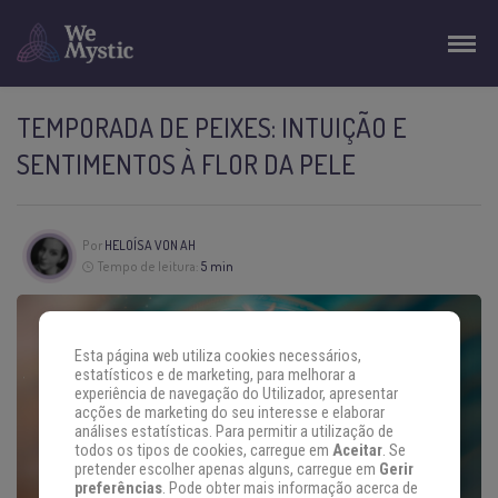
TEMPORADA DE PEIXES: INTUIÇÃO E
SENTIMENTOS À FLOR DA PELE
Por
HELOÍSA VON AH
Tempo de leitura:
5 min
Esta página web utiliza cookies necessários,
estatísticos e de marketing, para melhorar a
experiência de navegação do Utilizador, apresentar
acções de marketing do seu interesse e elaborar
análises estatísticas. Para permitir a utilização de
todos os tipos de cookies, carregue em
Aceitar
. Se
pretender escolher apenas alguns, carregue em
Gerir
preferências
. Pode obter mais informação acerca de