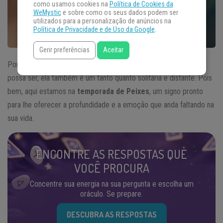
como usamos cookies na
Política de Cookies da
WeMystic
e sobre como os seus dados podem ser
utilizados para a personalização de anúncios na
Política de Privacidade e de Uso da Google
.
Gerir preferências
Aceitar
Por mais brilhante e revigorante que a temporada de
Aquário
possa ser, ela também é um tanto quanto solitária e distante. Pois
bem, aqui estamos na
temporada de Peixes
, um signo pronto
para lhe oferecer a profundidade e a emoção que anda faltando na
sua vida.
ENCONTRE AS RESPOSTAS QUE
VOCÊ PROCURA
Concentre sua energia na sua pergunta e escolha um
oráculo. Se prepare.
DESCUBRA AS RESPOSTAS