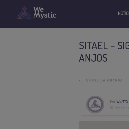
NOTÍC
SITAEL – S
ANJOS
»
ANJOS DA GUARDA
Por
WEMYS
Tempo de 