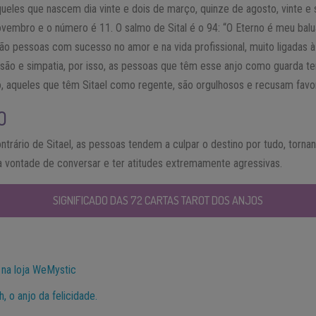
queles que nascem dia vinte e dois de março, quinze de agosto, vinte e 
ovembro e o número é 11. O salmo de Sital é o 94: “O Eterno é meu balua
o pessoas com sucesso no amor e na vida profissional, muito ligadas à v
são e simpatia, por isso, as pessoas que têm esse anjo como guarda t
o, aqueles que têm Sitael como regente, são orgulhosos e recusam favo
O
ontrário de Sitael, as pessoas tendem a culpar o destino por tudo, torna
 vontade de conversar e ter atitudes extremamente agressivas.
SIGNIFICADO DAS 72 CARTAS TAROT DOS ANJOS
 na loja WeMystic
, o anjo da felicidade.