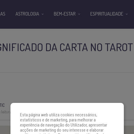
IAS
ASTROLOGIA
BEM-ESTAR
ESPIRITUALIDADE
IGNIFICADO DA CARTA NO TAROT
TIC
leitura:
3 min
Esta página web utiliza cookies necessários,
estatísticos e de marketing, para melhorar a
experiência de navegação do Utilizador, apresentar
acções de marketing do seu interesse e elaborar