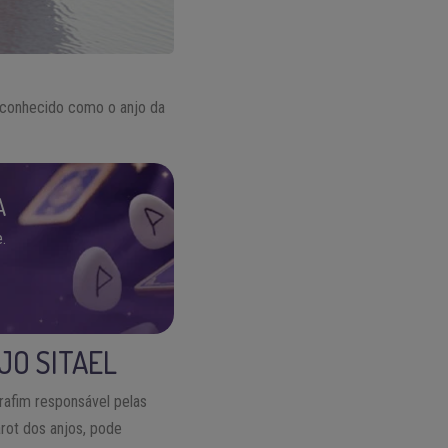
 é conhecido como o anjo da
A
.
JO SITAEL
erafim responsável pelas
rot dos anjos, pode