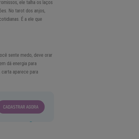
romissos, ele talha os laços
es. No tarot dos anjos,
otidianas. É a ele que
 você sente medo, deve orar
uem dá energia para
a carta aparece para
CADASTRAR AGORA