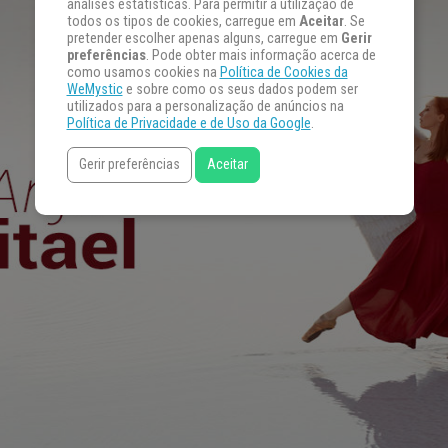
análises estatísticas. Para permitir a utilização de
todos os tipos de cookies, carregue em
Aceitar
. Se
pretender escolher apenas alguns, carregue em
Gerir
preferências
. Pode obter mais informação acerca de
como usamos cookies na
Política de Cookies da
WeMystic
e sobre como os seus dados podem ser
utilizados para a personalização de anúncios na
Política de Privacidade e de Uso da Google
.
Gerir preferências
Aceitar