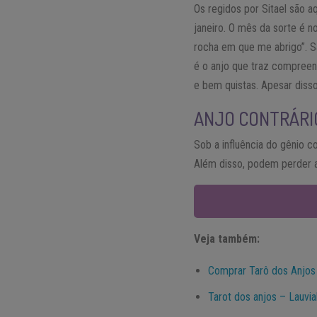
Os regidos por Sitael são a
janeiro. O mês da sorte é n
rocha em que me abrigo”. Sã
é o anjo que traz compreen
e bem quistas. Apesar diss
ANJO CONTRÁRI
Sob a influência do gênio c
Além disso, podem perder a
Veja também:
Comprar Tarô dos Anjos
Tarot dos anjos – Lauviah