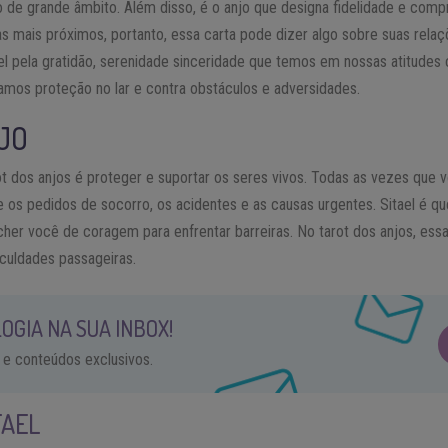
ro de grande âmbito. Além disso, é o anjo que designa fidelidade e comp
 mais próximos, portanto, essa carta pode dizer algo sobre suas relaçõ
 pela gratidão, serenidade sinceridade que temos em nossas atitudes c
os proteção no lar e contra obstáculos e adversidades.
JO
ot dos anjos é proteger e suportar os seres vivos. Todas as vezes que
de os pedidos de socorro, os acidentes e as causas urgentes. Sitael é q
ncher você de coragem para enfrentar barreiras. No tarot dos anjos, ess
culdades passageiras.
OGIA NA SUA INBOX!
 e conteúdos exclusivos.
TAEL