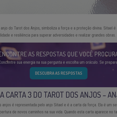
o anjo do Tarot dos Anjos, simboliza a força e a proteção divina. Sitael
lidade e resiliência para superar adversidades e realizar grandes obras.
ENCONTRE AS RESPOSTAS QUE VOCÊ PROCUR
Concentre sua energia na sua pergunta e escolha um oráculo. Se prepare
DESCUBRA AS RESPOSTAS
DA CARTA 3 DO TAROT DOS ANJOS – AN
s anjos é representada pelo anjo Sitael e é a carta da força. Ela é um s
bertura de novos caminhos na sua vida. Quando esta carta aparece no ta