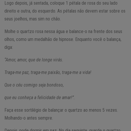
Logo depois, já sentada, coloque 1 pétala de rosa do seu lado
direito e outra, do esquerdo. As pétalas não devem estar sobre os
seus joelhos, mas sim no chão.
Molhe o quartzo rosa nessa água e balance-o na frente dos seus
olhos, como um medalhão de hipnose. Enquanto você o balança,
diga:
“Amor, amor, que de longe virás.
Traga-me paz, traga-me paixão, traga-me a vida!
Que o céu comigo seja bondoso,
que eu conheça a felicidade de amar!”.
Faça esse sortilégio de balançar o quartzo ao menos 5 vezes.
Molhando-o antes sempre.
Depois, pode dormir em paz. No dia seguinte, guarde o quartzo