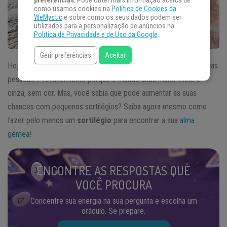
preferências
. Pode obter mais informação acerca de
como usamos cookies na
Política de Cookies da
WeMystic
e sobre como os seus dados podem ser
utilizados para a personalização de anúncios na
Política de Privacidade e de Uso da Google
.
Gerir preferências
Aceitar
Hoje em dia, o amor é um dos sentimentos mais procurados pelas
pessoas. Provavelmente porque o mundo anda muito triste e
cinza, sem cor. Mas, você sabia que pode aumentar as suas
chances com pequenos sortilégios? Saiba agora mesmo como
fazer pelo menos um
sortilégio
para encontrar a sua
alma
gêmea
!
ENCONTRE AS RESPOSTAS QUE
VOCÊ PROCURA
Concentre sua energia na sua pergunta e escolha um
oráculo. Se prepare.