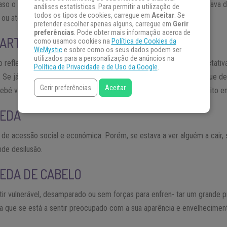
o o quarto estivesse limpo, revela gravidez ou parto feliz. Se estava d
análises estatísticas. Para permitir a utilização de
todos os tipos de cookies, carregue em
Aceitar
. Se
ou até mesmo traições.
pretender escolher apenas alguns, carregue em
Gerir
preferências
. Pode obter mais informação acerca de
ARTO DE BEBÉ
como usamos cookies na
Política de Cookies da
WeMystic
e sobre como os seus dados podem ser
utilizados para a personalização de anúncios na
o reflete o que está a sentir na vida real: ansiedade e grande expectativ
Política de Privacidade e de Uso da Google
.
Se já é mãe ou pai significa o ambiente aconchegante e seguro que des
Gerir preferências
Aceitar
bé vazio indica que poderá chegar um novo membro à família muito e
UEDA
mo de acessão social e económica. Porém, se estava a ver alguém a cair
de desilusão.
EDA DE CABELO
sentir vulnerável, desamparado ou sem forças para enfren- tar um grand
a que se está a sentir preocupado com a sua aparência e envelhecimen