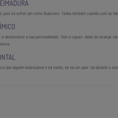
UEIMADURA
, pois irá sofrer um corte financeiro. Tenha também cautela com as fa
́MICO
r e desenvolver a sua personalidade. Tem a capaci- dade de arranjar vár
etivos.
INTAL
ca que alguém indesejável o irá visitar; se viu um quin- tal durante o so