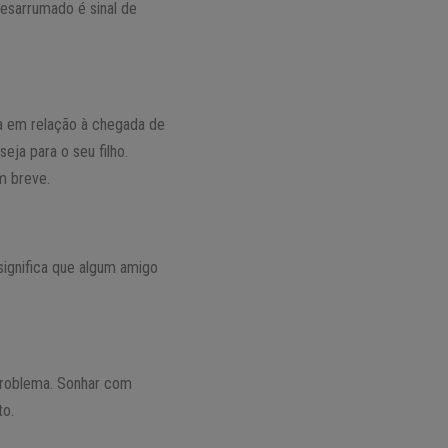
esarrumado é sinal de
a em relação à chegada de
eja para o seu filho.
m breve.
, significa que algum amigo
e problema. Sonhar com
to.