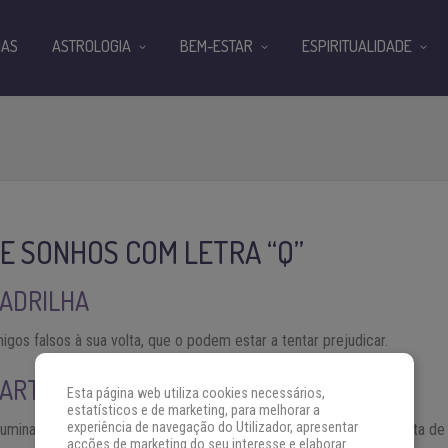
IAS
ASTROLOGIA
BEM-ESTAR
ESPIRITUALIDADE
DE SONHOS COM LETRA “Q”
ADRILHA
gos falsos à sua volta, que o podem estar a tentar prejudicar.
UARTO
Esta página web utiliza cookies necessários,
estatísticos e de marketing, para melhorar a
experiência de navegação do Utilizador, apresentar
minado, indica sucesso e lucros; mas se estava vazio significa falta de 
acções de marketing do seu interesse e elaborar