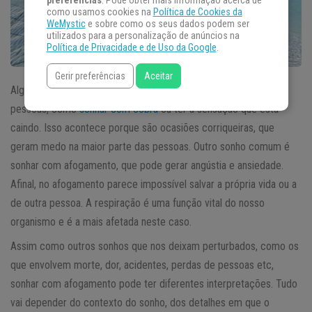
preferências
. Pode obter mais informação acerca de
como usamos cookies na
Política de Cookies da
WeMystic
e sobre como os seus dados podem ser
utilizados para a personalização de anúncios na
Política de Privacidade e de Uso da Google
.
Gerir preferências
Aceitar
Algumas situações são muito recorrentes nos sonhos das
pessoas, como
sonhar com cobra
ou ter a sensação que está
caindo. Isso acontece porque são ocasiões corriqueiras, que
geram medo na maior parte das pessoas. Outro sonho comum é
sonhar com afogamento, que pode gerar angústia e ansiedade.
Afinal, no afogamento parece impossível salvar a própria vida ou a
de outra pessoa. A respiração é uma função vital do nosso
organismo e é a mais afetada neste caso.
Assim como outros sonhos que nos deixam perturbados, como os
que envolvem morte, dor, acidentes, perdas de pessoas etc,
sonhar com afogamento pode ter diferentes interpretações. Tudo
vai depender do contexto do sonho, dos detalhes em que o