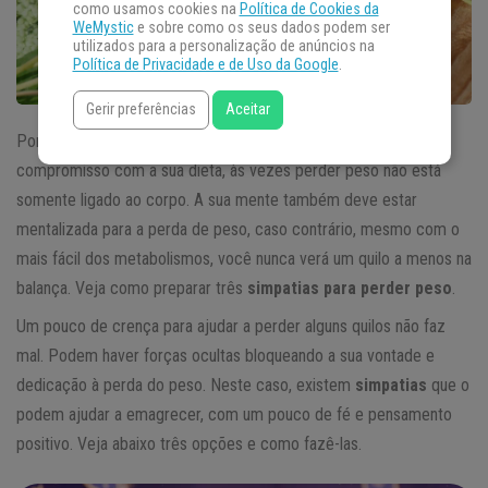
como usamos cookies na
Política de Cookies da
WeMystic
e sobre como os seus dados podem ser
utilizados para a personalização de anúncios na
Política de Privacidade e de Uso da Google
.
Gerir preferências
Aceitar
Por mais educada que seja a sua rotina de exercícios e o seu
compromisso com a sua dieta, às vezes perder peso não está
somente ligado ao corpo. A sua mente também deve estar
mentalizada para a perda de peso, caso contrário, mesmo com o
mais fácil dos metabolismos, você nunca verá um quilo a menos na
balança. Veja como preparar três
simpatias para perder peso
.
Um pouco de crença para ajudar a perder alguns quilos não faz
mal. Podem haver forças ocultas bloqueando a sua vontade e
dedicação à perda do peso. Neste caso, existem
simpatias
que o
podem ajudar a emagrecer, com um pouco de fé e pensamento
positivo. Veja abaixo três opções e como fazê-las.